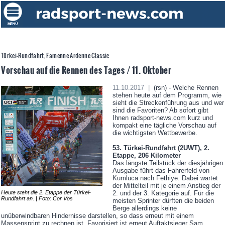
Türkei-Rundfahrt, Famenne Ardenne Classic
Vorschau auf die Rennen des Tages / 11. Oktober
11.10.2017 |
(rsn) - Welche Rennen
stehen heute auf dem Programm, wie
sieht die Streckenführung aus und wer
sind die Favoriten? Ab sofort gibt
Ihnen radsport-news.com kurz und
kompakt eine tägliche Vorschau auf
die wichtigsten Wettbewerbe.
53. Türkei-Rundfahrt (2UWT), 2.
Etappe, 206 Kilometer
Das längste Teilstück der diesjährigen
Ausgabe führt das Fahrerfeld von
Kumluca nach Fethiye. Dabei wartet
der Mittelteil mit je einem Anstieg der
2. und der 3. Kategorie auf. Für die
Heute steht die 2. Etappe der Türkei-
Rundfahrt an. | Foto: Cor Vos
meisten Sprinter dürften die beiden
Berge allerdings keine
unüberwindbaren Hindernisse darstellen, so dass erneut mit einem
Massensprint zu rechnen ist. Favorisiert ist erneut Auftaktsieger Sam