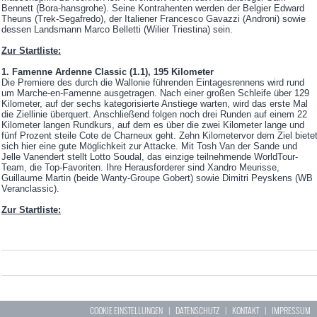
Bennett (Bora-hansgrohe). Seine Kontrahenten werden der Belgier Edward
Theuns (Trek-Segafredo), der Italiener Francesco Gavazzi (Androni) sowie
dessen Landsmann Marco Belletti (Wilier Triestina) sein.
Zur Startliste:
1. Famenne Ardenne Classic (1.1), 195 Kilometer
Die Premiere des durch die Wallonie führenden Eintagesrennens wird rund
um Marche-en-Famenne ausgetragen. Nach einer großen Schleife über 129
Kilometer, auf der sechs kategorisierte Anstiege warten, wird das erste Mal
die Ziellinie überquert. Anschließend folgen noch drei Runden auf einem 22
Kilometer langen Rundkurs, auf dem es über die zwei Kilometer lange und
fünf Prozent steile Cote de Charneux geht. Zehn Kilometervor dem Ziel biete
sich hier eine gute Möglichkeit zur Attacke. Mit Tosh Van der Sande und
Jelle Vanendert stellt Lotto Soudal, das einzige teilnehmende WorldTour-
Team, die Top-Favoriten. Ihre Herausforderer sind Xandro Meurisse,
Guillaume Martin (beide Wanty-Groupe Gobert) sowie Dimitri Peyskens (WB
Veranclassic).
Zur Startliste:
COOKIE EINSTELLUNGEN
|
DATENSCHUTZ
|
KONTAKT
|
IMPRESSUM