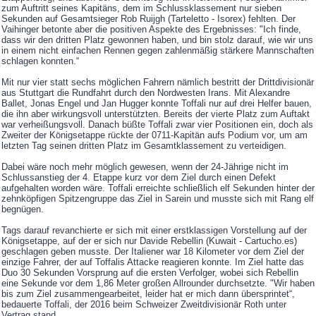
zum Auftritt seines Kapitäns, dem im Schlussklassement nur sieben
Sekunden auf Gesamtsieger Rob Ruijgh (Tarteletto - Isorex) fehlten. Der
Vaihinger betonte aber die positiven Aspekte des Ergebnisses: "Ich finde,
dass wir den dritten Platz gewonnen haben, und bin stolz darauf, wie wir uns
in einem nicht einfachen Rennen gegen zahlenmäßig stärkere Mannschaften
schlagen konnten.“
Mit nur vier statt sechs möglichen Fahrern nämlich bestritt der Drittdivisionär
aus Stuttgart die Rundfahrt durch den Nordwesten Irans. Mit Alexandre
Ballet, Jonas Engel und Jan Hugger konnte Toffali nur auf drei Helfer bauen,
die ihn aber wirkungsvoll unterstützten. Bereits der vierte Platz zum Auftakt
war verheißungsvoll. Danach büßte Toffali zwar vier Positionen ein, doch als
Zweiter der Königsetappe rückte der 0711-Kapitän aufs Podium vor, um am
letzten Tag seinen dritten Platz im Gesamtklassement zu verteidigen.
Dabei wäre noch mehr möglich gewesen, wenn der 24-Jährige nicht im
Schlussanstieg der 4. Etappe kurz vor dem Ziel durch einen Defekt
aufgehalten worden wäre. Toffali erreichte schließlich elf Sekunden hinter der
zehnköpfigen Spitzengruppe das Ziel in Sarein und musste sich mit Rang elf
begnügen.
Tags darauf revanchierte er sich mit einer erstklassigen Vorstellung auf der
Königsetappe, auf der er sich nur Davide Rebellin (Kuwait - Cartucho.es)
geschlagen geben musste. Der Italiener war 18 Kilometer vor dem Ziel der
einzige Fahrer, der auf Toffalis Attacke reagieren konnte. Im Ziel hatte das
Duo 30 Sekunden Vorsprung auf die ersten Verfolger, wobei sich Rebellin
eine Sekunde vor dem 1,86 Meter großen Allrounder durchsetzte. "Wir haben
bis zum Ziel zusammengearbeitet, leider hat er mich dann übersprintet“,
bedauerte Toffali, der 2016 beim Schweizer Zweitdivisionär Roth unter
Vertrag stand.