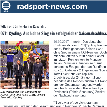
Toffali wird Dritter der Iran-Rundfahrt
0711|Cycling: Auch ohne Sieg ein erfolgreicher Saisonabschluss
16.10.2017 |
(rsn) - Das deutsche
Continental-Team 0711|Cycling blieb in
der zu Ende gehenden Saison zwar
ohne Sieg in einem UCI-Rennen. Doch
mit dem letzten Auftritt seiner Fahrer
im letzten Rennen konnte Manager
Julian Rammler zufrieden sein. Auf
den sechs Etappen der Iran-Rundfahrt
(8. - 13. Oktober / 2.1) gelangen Nicol
Toffali nicht nur vier Top-Ten-
Ergebnisse, der 24-jährige Italiener
beendete das Rennen zudem auf Ran
drei der Gesamtwertung und wurde
zeitgleich hinter dem Kasachen Ilya
Davidenok (Tabriz Shahrdary) Zweiter
Das Podium der Iran-Rundfahrt, re.
Nicola Toffali vom Team 0711|Cycling |
der Nachwuchswertung.
Foto: 0711|Cycling
"Nicola war oft so dicht dran am
Etappensieg, und auch der Gesamtsieg war in Reichweite“, sagte Rammler