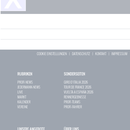
COOKIE EINSTELLUNGEN
|
DATENSCHUTZ
|
KONTAKT
|
IMPRESSUM
RUBRIKEN
SONDERSEITEN
PROFI-NEWS
GIRO D`ITALIA 2026
JEDERMANN-NEWS
TOUR DE FRANCE 2026
LIVE
VUELTA A ESPAÑA 2026
MARKT
RENNERGEBNISSE
KALENDER
PROFI-TEAMS
VEREINE
PROFI-FAHRER
UNSERE ANGEBOTE
ÜBER UNS