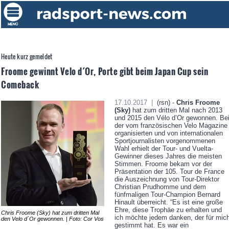
Heute kurz gemeldet
Froome gewinnt Velo d´Or, Porte gibt beim Japan Cup sein
Comeback
17.10.2017 |
(rsn) -
Chris Froome
(Sky)
hat zum dritten Mal nach 2013
und 2015 den Vélo d’Or gewonnen. Be
der vom französischen Velo Magazine
organisierten und von internationalen
Sportjournalisten vorgenommenen
Wahl erhielt der Tour- und Vuelta-
Gewinner dieses Jahres die meisten
Stimmen. Froome bekam vor der
Präsentation der 105. Tour de France
die Auszeichnung von Tour-Direktor
Christian Prudhomme und dem
fünfmaligen Tour-Champion Bernard
Hinault überreicht. “Es ist eine große
Ehre, diese Trophäe zu erhalten und
Chris Froome (Sky) hat zum dritten Mal
ich möchte jedem danken, der für mic
den Velo d´Or gewonnen. | Foto: Cor Vos
gestimmt hat. Es war ein