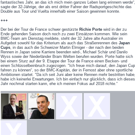
fantastisches Jahr, an das ich mich mein ganzes Leben lang erinnern werde“
sagte der 32-Jährige, der als erst dritter Fahrer der Radsportgeschichte das
Double aus Tour und Vuelta innerhalb einer Saison gewinnen konnte.
+++
Der bei der Tour de France schwer gestürzte
Richie Porte
wird in der zu
Ende gehenden Saison doch noch zu zwei Einsätzen kommen. Wie sein
BMC-Team am Dienstag meldete, steht der 32 Jahre alte Australier im
Aufgebot sowohl für das Kriterium als auch das Straßenrennen des
Japan
Cups
, in das auch die Schweizer Martin Elmiger - der nach den beiden
Rennen in Japan seine Karriere beenden wird-, Michael Schär und Danilo
Wyss sowie der Niederländer Bram Welten berufen wurden. Porte hatte sich
bei einem Sturz auf der 9. Etappe der Tour de France einen Becken- und
einen Schlüsselbeinbruch zugezogen. "Ich freue mich darauf, den Japan Cup
fahren zu können“, so der BMC-Kapitän, der in Fernost aber ohne sportliche
Ambitionen startet. "Da ich seit Juni aber keine Rennen mehr bestritten habe
habe ich keinerlei Erwartungen. Ich bin einfach nur glücklich, dass ich dieses
Jahr nochmal starten kann, ehe ich meinen Fokus auf 2018 richte.“