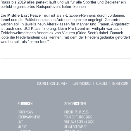
"dass bis 2019 alles perfekt läuft und wir für alle Sportler und Begleiter ein
perfekt organisiertes Radsportevent liefern können.
Die
Middle East Peace Tour
ist als 7-Etappen-Rennens durch Jordanien,
Israel und die Palästinensischen Autonomiegebiete angelegt. Gestartet
werden soll in jeweils neun Altersklassen für Männer und Frauen. Angestrebt
ist auch eine UCI-Klassifizierung. Beim Pre-Event im Frühjahr war auch
Zeitfahrweltmeisterin Annemiek van Vleuten (Orica-Scott) dabei. Danach
lobte die Niederländerin das Rennen, mit dem der Friedensgedanke gefördert
werden soll, als "prima Idee".
COOKIE EINSTELLUNGEN
|
DATENSCHUTZ
|
KONTAKT
|
IMPRESSUM
RUBRIKEN
SONDERSEITEN
PROFI-NEWS
GIRO D`ITALIA 2026
JEDERMANN-NEWS
TOUR DE FRANCE 2026
LIVE
VUELTA A ESPAÑA 2026
MARKT
RENNERGEBNISSE