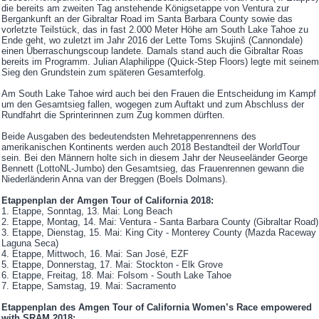
die bereits am zweiten Tag anstehende Königsetappe von Ventura zur
Bergankunft an der Gibraltar Road im Santa Barbara County sowie das
vorletzte Teilstück, das in fast 2.000 Meter Höhe am South Lake Tahoe zu
Ende geht, wo zuletzt im Jahr 2016 der Lette Toms Skujinš (Cannondale)
einen Überraschungscoup landete. Damals stand auch die Gibraltar Roas
bereits im Programm. Julian Alaphilippe (Quick-Step Floors) legte mit seinem
Sieg den Grundstein zum späteren Gesamterfolg.
Am South Lake Tahoe wird auch bei den Frauen die Entscheidung im Kampf
um den Gesamtsieg fallen, wogegen zum Auftakt und zum Abschluss der
Rundfahrt die Sprinterinnen zum Zug kommen dürften.
Beide Ausgaben des bedeutendsten Mehretappenrennens des
amerikanischen Kontinents werden auch 2018 Bestandteil der WorldTour
sein. Bei den Männern holte sich in diesem Jahr der Neuseeländer George
Bennett (LottoNL-Jumbo) den Gesamtsieg, das Frauenrennen gewann die
Niederländerin Anna van der Breggen (Boels Dolmans).
Etappenplan der Amgen Tour of California 2018:
1. Etappe, Sonntag, 13. Mai: Long Beach
2. Etappe, Montag, 14. Mai: Ventura - Santa Barbara County (Gibraltar Road)
3. Etappe, Dienstag, 15. Mai: King City - Monterey County (Mazda Raceway
Laguna Seca)
4. Etappe, Mittwoch, 16. Mai: San José, EZF
5. Etappe, Donnerstag, 17. Mai: Stockton - Elk Grove
6. Etappe, Freitag, 18. Mai: Folsom - South Lake Tahoe
7. Etappe, Samstag, 19. Mai: Sacramento
Etappenplan des Amgen Tour of California Women’s Race empowered
with SRAM 2018: