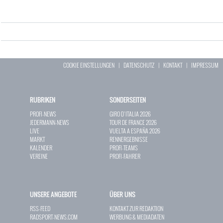
COOKIE EINSTELLUNGEN
|
DATENSCHUTZ
|
KONTAKT
|
IMPRESSUM
RUBRIKEN
SONDERSEITEN
PROFI-NEWS
GIRO D`ITALIA 2026
JEDERMANN-NEWS
TOUR DE FRANCE 2026
LIVE
VUELTA A ESPAÑA 2026
MARKT
RENNERGEBNISSE
KALENDER
PROFI-TEAMS
VEREINE
PROFI-FAHRER
UNSERE ANGEBOTE
ÜBER UNS
RSS-FEED
KONTAKT ZUR REDAKTION
RADSPORT-NEWS.COM
WERBUNG & MEDIADATEN