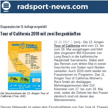
Etappenplan der 13. Auflage vorgestellt
Tour of California 2018 mit zwei Bergankünften
26.10.2017 |
(rsn) - Die 13. Amgen
Tour of California
wird vom 13. bis
zum 19. Mai ausgetragen und führt
über insgesamt 965 Kilometer von
Long Beach in die kalifornische
Hauptstadt Sacramento. Dabei wird
das Rennen zum dritten Mal in seiner
Geschichte von Süden nach Norden
verlaufen. Auch 2018 steht wieder ein
Frauenrennen im Programm: Das 11.
Amgen Tour of California Women’s
Race findet als dreitägiges
Mehretappenrennen über 214
Kilometer vom 17. bis zum 19. Mai
statt, wobei die Zielorte bei den Fraue
Die Streckenkarte der 13. Amgen Tour of
identisch sind mit denen des
California | Foto: ASO
Männerrennens.
Dessen Höhepunkt ist neben dem Einzelzeitfahren von San José (4. Etappe)