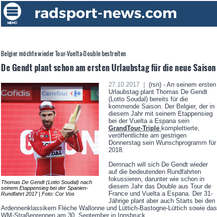
Belgier möchte wieder Tour-Vuelta-Double bestreiten
De Gendt plant schon am ersten Urlaubstag für die neue Saison
27.10.2017 |
(rsn) - An seinem ersten
Urlaubstag plant Thomas De Gendt
(Lotto Soudal) bereits für die
kommende Saison. Der Belgier, der in
diesem Jahr mit seinem Etappensieg
bei der Vuelta a Espana sein
GrandTour-Triple
komplettierte,
veröffentlichte am gestrigen
Donnerstag sein Wunschprogramm für
2018.
Demnach will sich De Gendt wieder
auf die bedeutenden Rundfahrten
fokussieren, darunter wie schon in
Thomas De Gendt (Lotto Soudal) nach
diesem Jahr das Double aus Tour de
seinem Etappensieg bei der Spanien-
France und Vuelta a Espana. Der 31-
Rundfahrt 2017 | Foto: Cor Vos
Jährige plant aber auch Starts bei den
Ardennenklassikern Flèche Wallonne und Lüttich-Bastogne-Lüttich sowie das
WM-Straßenrennen am 30. September in Innsbruck.