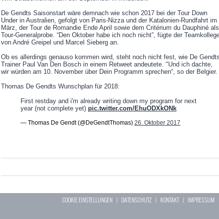
De Gendts Saisonstart wäre demnach wie schon 2017 bei der Tour Down
Under in Australien, gefolgt von Paris-Nizza und der Katalonien-Rundfahrt im
März, der Tour de Romandie Ende April sowie dem Critérium du Dauphiné als
Tour-Generalprobe. “Den Oktober habe ich noch nicht”, fügte der Teamkolleg
von André Greipel und Marcel Sieberg an.
Ob es allerdings genauso kommen wird, steht noch nicht fest, wie De Gendt
Trainer Paul Van Den Bosch in einem Retweet andeutete. "Und ich dachte,
wir würden am 10. November über Dein Programm sprechen“, so der Belgier.
Thomas De Gendts Wunschplan für 2018:
First restday and i'm already writing down my program for next
year (not complete yet)
pic.twitter.com/EhuODXkONk
— Thomas De Gendt (@DeGendtThomas)
26. Oktober 2017
COOKIE EINSTELLUNGEN
|
DATENSCHUTZ
|
KONTAKT
|
IMPRESSUM