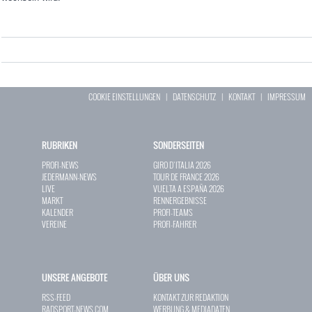
COOKIE EINSTELLUNGEN
|
DATENSCHUTZ
|
KONTAKT
|
IMPRESSUM
RUBRIKEN
SONDERSEITEN
PROFI-NEWS
GIRO D`ITALIA 2026
JEDERMANN-NEWS
TOUR DE FRANCE 2026
LIVE
VUELTA A ESPAÑA 2026
MARKT
RENNERGEBNISSE
KALENDER
PROFI-TEAMS
VEREINE
PROFI-FAHRER
UNSERE ANGEBOTE
ÜBER UNS
RSS-FEED
KONTAKT ZUR REDAKTION
RADSPORT-NEWS.COM
WERBUNG & MEDIADATEN