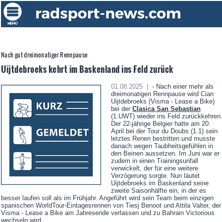
Nach gut dreimonatiger Rennpause
Uijtdebroeks kehrt im Baskenland ins Feld zurück
01.08.2025 |
- Nach einer mehr als
dreimonatigen Rennpause wird Cian
Uijtdebroeks (Visma - Lease a Bike)
bei der
Clasica San Sebastian
(1.UWT) wieder ins Feld zurückkehren
Der 22-jährige Belgier hatte am 20.
April bei der Tour du Doubs (1.1) sein
letztes Renen bestritten und musste
danach wegen Taubheitsgefühlen in
den Beinen aussetzen. Im Juni war er
zudem in einen Trainingsunfall
verwickelt, der für eine weitere
Verzögerung sorgte. Nun läutet
Uijtdebroeks im Baskenland seine
zweite Saisonhälfte ein, in der es
besser laufen soll als im Frühjahr. Angeführt wird sein Team beim einzigen
spanischen WorldTour-Eintagesrennen von Tiesj Benoot und Attila Valter, der
Visma - Lease a Bike am Jahresende verlassen und zu Bahrain Victorious
wechseln wird.