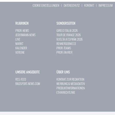
COOKIE EINSTELLUNGEN
|
DATENSCHUTZ
|
KONTAKT
|
IMPRESSUM
RUBRIKEN
SONDERSEITEN
PROFI-NEWS
GIRO D`ITALIA 2026
JEDERMANN-NEWS
TOUR DE FRANCE 2026
LIVE
VUELTA A ESPAÑA 2026
MARKT
RENNERGEBNISSE
KALENDER
PROFI-TEAMS
VEREINE
PROFI-FAHRER
UNSERE ANGEBOTE
ÜBER UNS
RSS-FEED
KONTAKT ZUR REDAKTION
RADSPORT-NEWS.COM
WERBUNG & MEDIADATEN
PRODUKTINFORMATIONEN
ETHIKRICHTLINIE