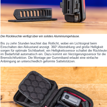
Die Rückleuchte verfügt über ein solides Aluminiumgehäuse.
Bis zu zehn Stunden leuchtet das Rotlicht, wobei ein Lichtsignal beim
Einschalten den Akkustand anzeigt. 360°-Abstrahlung und große Helligkeit
sorgen für optimale Sichtbarkeit; ein Helligkeitssensor schaltet die Rückleute
im Bedarfsfall automatisch ein. Dazu kommt ein Verzögerungssensor für die
Bremslichtfunktion. Die Montage per Gummiband erlaubt eine einfache
Anbringung an unterschiedlich geformte Sattelstützen.