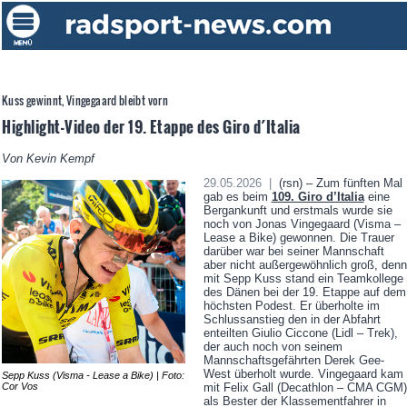
Kuss gewinnt, Vingegaard bleibt vorn
Highlight-Video der 19. Etappe des Giro d´Italia
Von Kevin Kempf
29.05.2026 |
(rsn) – Zum fünften Mal
gab es beim
109. Giro d’Italia
eine
Bergankunft und erstmals wurde sie
noch von Jonas Vingegaard (Visma –
Lease a Bike) gewonnen. Die Trauer
darüber war bei seiner Mannschaft
aber nicht außergewöhnlich groß, denn
mit Sepp Kuss stand ein Teamkollege
des Dänen bei der 19. Etappe auf dem
höchsten Podest. Er überholte im
Schlussanstieg den in der Abfahrt
enteilten Giulio Ciccone (Lidl – Trek),
der auch noch von seinem
Mannschaftsgefährten Derek Gee-
West überholt wurde. Vingegaard kam
Sepp Kuss (Visma - Lease a Bike) | Foto:
Cor Vos
mit Felix Gall (Decathlon – CMA CGM)
als Bester der Klassementfahrer in