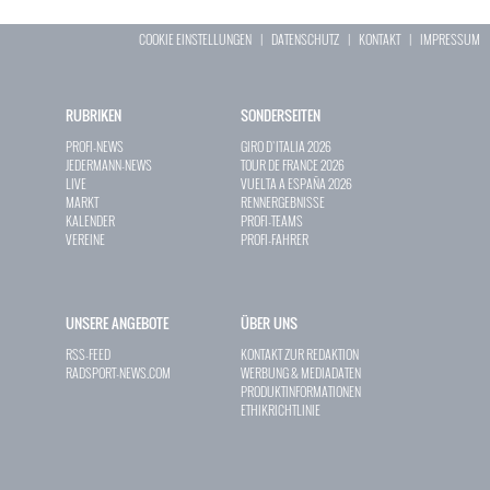
COOKIE EINSTELLUNGEN
|
DATENSCHUTZ
|
KONTAKT
|
IMPRESSUM
RUBRIKEN
SONDERSEITEN
PROFI-NEWS
GIRO D`ITALIA 2026
JEDERMANN-NEWS
TOUR DE FRANCE 2026
LIVE
VUELTA A ESPAÑA 2026
MARKT
RENNERGEBNISSE
KALENDER
PROFI-TEAMS
VEREINE
PROFI-FAHRER
UNSERE ANGEBOTE
ÜBER UNS
RSS-FEED
KONTAKT ZUR REDAKTION
RADSPORT-NEWS.COM
WERBUNG & MEDIADATEN
PRODUKTINFORMATIONEN
ETHIKRICHTLINIE