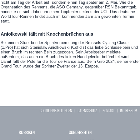
nicht am Tag der Arbeit auf, sondern einen Tag später am 2. Mai. Wie die
Organsation des Rennens, die ASO Germany, gegenüber RSN Bekanntgab,
handelte es sich dabei um einen Tippfehler seitens der UCI. Das deutsche
WorldTour-Rennen findet auch im kommenden Jahr am gewohnten Termin
statt.
Aniolkowski fällt mit Knochenbrüchen aus
Bei einem Sturz bei der Sprintvorbereitung der Brussels Cycling Classic
(1.Pro) hat sich Stanislaw Aniolkowski (Cofidis) das linke Schlüsselbein und
einen Bruch im rechten Bein zugezogen. Sein Arbeitgeber meldete
außerdem, das auch ein Bruch des linken Handgelenks befürchtet wird.
Damit fällt der Pole für die Tour de France aus. Beim Giro 2024, seiner erste
Grand Tour, wurde der Sprinter Zweiter der 13. Etappe.
COOKIE EINSTELLUNGEN
|
DATENSCHUTZ
|
KONTAKT
|
IMPRESSUM
RUBRIKEN
SONDERSEITEN