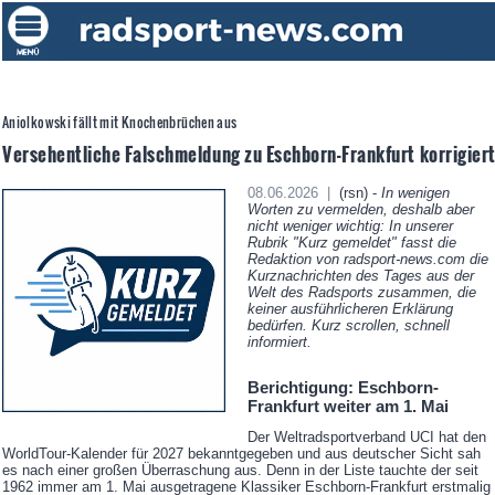
Aniolkowski fällt mit Knochenbrüchen aus
Versehentliche Falschmeldung zu Eschborn-Frankfurt korrigier
08.06.2026 |
(rsn) -
In wenigen
Worten zu vermelden, deshalb aber
nicht weniger wichtig: In unserer
Rubrik "Kurz gemeldet" fasst die
Redaktion von radsport-news.com die
Kurznachrichten des Tages aus der
Welt des Radsports zusammen, die
keiner ausführlicheren Erklärung
bedürfen. Kurz scrollen, schnell
informiert.
Berichtigung: Eschborn-
Frankfurt weiter am 1. Mai
Der Weltradsportverband UCI hat den
WorldTour-Kalender für 2027 bekanntgegeben und aus deutscher Sicht sah
es nach einer großen Überraschung aus. Denn in der Liste tauchte der seit
1962 immer am 1. Mai ausgetragene Klassiker Eschborn-Frankfurt erstmalig