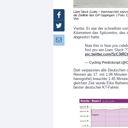
Liam Slock (Lotto – Intermarché) stürzt
Facebook
die Ziellinie des GP Gippingen. | Foto: 
Vos
Twitter
Vierter. Er war der schnellste vo
Kilometern das Spitzentrio, das 
abgesetzt hatte.
Newsletter:
Now this is how you celeb
first pro win Liam Slock ?
pic.twitter.com/5zC3tRC
— Cycling Predictorspt (@C
Dort verpassten alle Deutschen 
Rennen als 17. mit 1:06 Minuten
hansgrohe) brauchte 1:45 Minuten
gleichen Zeit wurde Eike Behrens
bester deutscher KT-Fahrer.