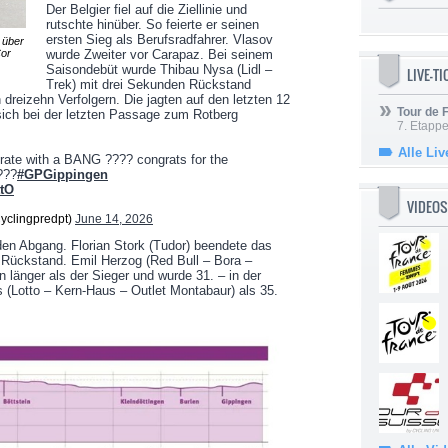
Der Belgier fiel auf die Ziellinie und
rutschte hinüber. So feierte er seinen
ersten Sieg als Berufsradfahrer. Vlasov
 über
Cor
wurde Zweiter vor Carapaz. Bei seinem
Saisondebüt wurde Thibau Nysa (Lidl –
LIVE-T
Trek) mit drei Sekunden Rückstand
n dreizehn Verfolgern. Die jagten auf den letzten 12
Tour de
sich bei der letzten Passage zum Rotberg
7. Etappe
Alle Liv
rate with a BANG ???? congrats for the
???
#GPGippingen
ttO
VIDEOS
yclingpredpt)
June 14, 2026
den Abgang. Florian Stork (Tudor) beendete das
 Rückstand. Emil Herzog (Red Bull – Bora –
 länger als der Sieger und wurde 31. – in der
 (Lotto – Kern-Haus – Outlet Montabaur) als 35.