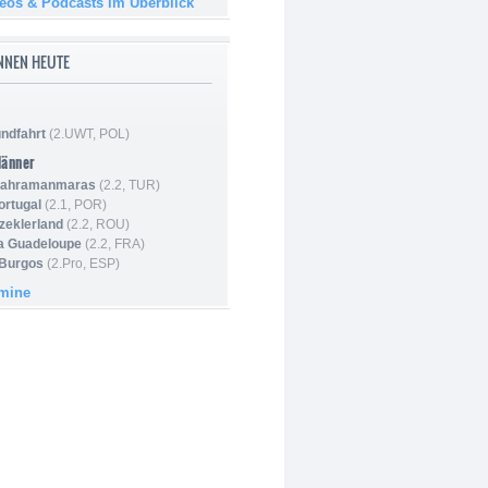
deos & Podcasts im Überblick
NNEN HEUTE
ndfahrt
(2.UWT, POL)
Männer
 Kahramanmaras
(2.2, TUR)
ortugal
(2.1, POR)
Szeklerland
(2.2, ROU)
la Guadeloupe
(2.2, FRA)
 Burgos
(2.Pro, ESP)
rmine