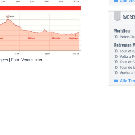
Alle Vi
RADRE
WorldTour
Polen-Ru
Radrennen 
Tour of
Volta a P
ingen
| Foto: Veranstalter
Tour of 
Tour de 
Vuelta a
Alle Te