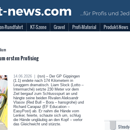
en-Rundfahrt
KT-Szene
Gravel
Profi-Material
Produkt-News
dium
um ersten Profisieg
14.06.2026 |
(rsn) – Der GP Gippingen
(1.1) endete nach 174 Kilometern in
Leuggern dramatisch. Liam Slock (Lotto –
Intermarché) setzte 230 Meter vor dem
Ziel bergauf zum Schlussspurt an und
hängte seine beiden Rivalen Aleksandr
Vlasov (Red Bull – Bora – hansgrohe) und
Richard Carapaz (EF Education –
EasyPost) ab. Er nahm die Hände vom
Lenker, feierte, schaute sich um, schlug
die Hände ungläubig an den Kopf – verlor
das Gleichwicht und stürzte.
Steady