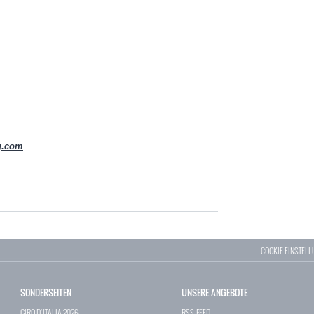
g.com
COOKIE EINSTEL
SONDERSEITEN
UNSERE ANGEBOTE
GIRO D`ITALIA 2026
RSS-FEED