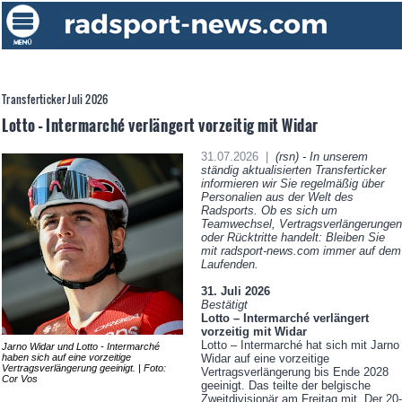
Transferticker Juli 2026
Lotto – Intermarché verlängert vorzeitig mit Widar
31.07.2026 |
(rsn) - In unserem
ständig aktualisierten Transferticker
informieren wir Sie regelmäßig über
Personalien aus der Welt des
Radsports. Ob es sich um
Teamwechsel, Vertragsverlängerungen
oder Rücktritte handelt: Bleiben Sie
mit radsport-news.com immer auf dem
Laufenden.
31. Juli 2026
Bestätigt
Lotto – Intermarché verlängert
vorzeitig mit Widar
Lotto – Intermarché hat sich mit Jarno
Jarno Widar und Lotto - Intermarché
Widar auf eine vorzeitige
haben sich auf eine vorzeitige
Vertragsverlängerung geeinigt. | Foto:
Vertragsverlängerung bis Ende 2028
Cor Vos
geeinigt. Das teilte der belgische
Zweitdivisionär am Freitag mit. Der 20-