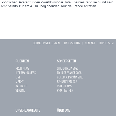
Sportlicher Berater für den Zweitdivisionär TotalEnergies tätig sein und sein
Amt bereits zur am 4. Juli beginnenden Tour de France antreten.
COOKIE EINSTELLUNGEN
|
DATENSCHUTZ
|
KONTAKT
|
IMPRESSUM
RUBRIKEN
SONDERSEITEN
PROFI-NEWS
GIRO D`ITALIA 2026
JEDERMANN-NEWS
TOUR DE FRANCE 2026
LIVE
VUELTA A ESPAÑA 2026
MARKT
RENNERGEBNISSE
KALENDER
PROFI-TEAMS
VEREINE
PROFI-FAHRER
UNSERE ANGEBOTE
ÜBER UNS