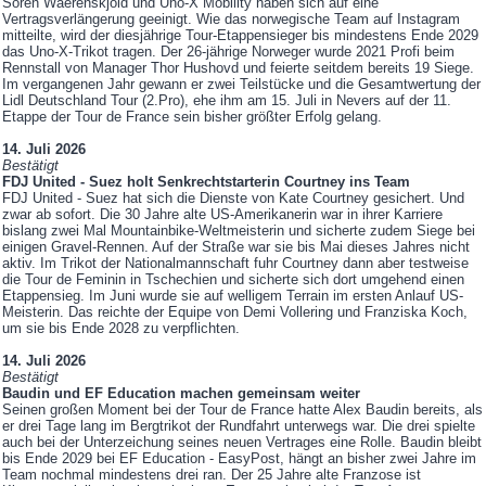
Sören Waerenskjold und Uno-X Mobility haben sich auf eine
Vertragsverlängerung geeinigt. Wie das norwegische Team auf Instagram
mitteilte, wird der diesjährige Tour-Etappensieger bis mindestens Ende 2029
das Uno-X-Trikot tragen. Der 26-jährige Norweger wurde 2021 Profi beim
Rennstall von Manager Thor Hushovd und feierte seitdem bereits 19 Siege.
Im vergangenen Jahr gewann er zwei Teilstücke und die Gesamtwertung der
Lidl Deutschland Tour (2.Pro), ehe ihm am 15. Juli in Nevers auf der 11.
Etappe der Tour de France sein bisher größter Erfolg gelang.
14. Juli 2026
Bestätigt
FDJ United - Suez holt Senkrechtstarterin Courtney ins Team
FDJ United - Suez hat sich die Dienste von Kate Courtney gesichert. Und
zwar ab sofort. Die 30 Jahre alte US-Amerikanerin war in ihrer Karriere
bislang zwei Mal Mountainbike-Weltmeisterin und sicherte zudem Siege bei
einigen Gravel-Rennen. Auf der Straße war sie bis Mai dieses Jahres nicht
aktiv. Im Trikot der Nationalmannschaft fuhr Courtney dann aber testweise
die Tour de Feminin in Tschechien und sicherte sich dort umgehend einen
Etappensieg. Im Juni wurde sie auf welligem Terrain im ersten Anlauf US-
Meisterin. Das reichte der Equipe von Demi Vollering und Franziska Koch,
um sie bis Ende 2028 zu verpflichten.
14. Juli 2026
Bestätigt
Baudin und EF Education machen gemeinsam weiter
Seinen großen Moment bei der Tour de France hatte Alex Baudin bereits, als
er drei Tage lang im Bergtrikot der Rundfahrt unterwegs war. Die drei spielte
auch bei der Unterzeichung seines neuen Vertrages eine Rolle. Baudin bleibt
bis Ende 2029 bei EF Education - EasyPost, hängt an bisher zwei Jahre im
Team nochmal mindestens drei ran. Der 25 Jahre alte Franzose ist