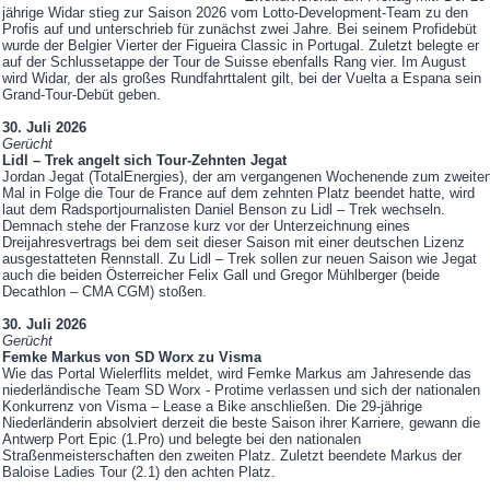
jährige Widar stieg zur Saison 2026 vom Lotto-Development-Team zu den
Profis auf und unterschrieb für zunächst zwei Jahre. Bei seinem Profidebüt
wurde der Belgier Vierter der Figueira Classic in Portugal. Zuletzt belegte er
auf der Schlussetappe der Tour de Suisse ebenfalls Rang vier. Im August
wird Widar, der als großes Rundfahrttalent gilt, bei der Vuelta a Espana sein
Grand-Tour-Debüt geben.
30. Juli 2026
Gerücht
Lidl – Trek angelt sich Tour-Zehnten Jegat
Jordan Jegat (TotalEnergies), der am vergangenen Wochenende zum zweite
Mal in Folge die Tour de France auf dem zehnten Platz beendet hatte, wird
laut dem Radsportjournalisten Daniel Benson zu Lidl – Trek wechseln.
Demnach stehe der Franzose kurz vor der Unterzeichnung eines
Dreijahresvertrags bei dem seit dieser Saison mit einer deutschen Lizenz
ausgestatteten Rennstall. Zu Lidl – Trek sollen zur neuen Saison wie Jegat
auch die beiden Österreicher Felix Gall und Gregor Mühlberger (beide
Decathlon – CMA CGM) stoßen.
30. Juli 2026
Gerücht
Femke Markus von SD Worx zu Visma
Wie das Portal Wielerflits meldet, wird Femke Markus am Jahresende das
niederländische Team SD Worx - Protime verlassen und sich der nationalen
Konkurrenz von Visma – Lease a Bike anschließen. Die 29-jährige
Niederländerin absolviert derzeit die beste Saison ihrer Karriere, gewann die
Antwerp Port Epic (1.Pro) und belegte bei den nationalen
Straßenmeisterschaften den zweiten Platz. Zuletzt beendete Markus der
Baloise Ladies Tour (2.1) den achten Platz.