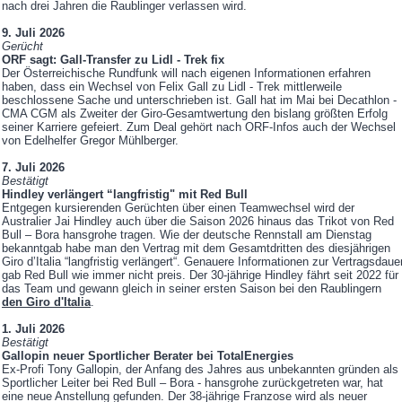
nach drei Jahren die Raublinger verlassen wird.
9. Juli 2026
Gerücht
ORF sagt: Gall-Transfer zu Lidl - Trek fix
Der Österreichische Rundfunk will nach eigenen Informationen erfahren
haben, dass ein Wechsel von Felix Gall zu Lidl - Trek mittlerweile
beschlossene Sache und unterschrieben ist. Gall hat im Mai bei Decathlon -
CMA CGM als Zweiter der Giro-Gesamtwertung den bislang größten Erfolg
seiner Karriere gefeiert. Zum Deal gehört nach ORF-Infos auch der Wechsel
von Edelhelfer Gregor Mühlberger.
7. Juli 2026
Bestätigt
Hindley verlängert “langfristig" mit Red Bull
Entgegen kursierenden Gerüchten über einen Teamwechsel wird der
Australier Jai Hindley auch über die Saison 2026 hinaus das Trikot von Red
Bull – Bora hansgrohe tragen. Wie der deutsche Rennstall am Dienstag
bekanntgab habe man den Vertrag mit dem Gesamtdritten des diesjährigen
Giro d’Italia “langfristig verlängert“. Genauere Informationen zur Vertragsdaue
gab Red Bull wie immer nicht preis. Der 30-jährige Hindley fährt seit 2022 für
das Team und gewann gleich in seiner ersten Saison bei den Raublingern
den Giro d'Italia
.
1. Juli 2026
Bestätigt
Gallopin neuer Sportlicher Berater bei TotalEnergies
Ex-Profi Tony Gallopin, der Anfang des Jahres aus unbekannten gründen als
Sportlicher Leiter bei Red Bull – Bora - hansgrohe zurückgetreten war, hat
eine neue Anstellung gefunden. Der 38-jährige Franzose wird als neuer