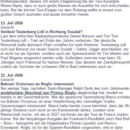
Kletterspezialist, bewies mit einem Etappensieg bei der Tour Auvergne-
Rhone-Alpes, dass er auch große Rennen als Ausreißer für sich entscheiden
kann. Bei der letzten Tour-Etappe vor dem Ruhetag wollte er erneut zum
großen Streich ausholen und wurde immerhin Vierter.
13. Juli 2026
Gerücht
Verlässt Teutenberg Lidl in Richtung Soudal?
Laut dem britischen Radsportjournalisten Daniel Benson wird Tim Torn
Teutenberg Lidl – Trek am Ende des Jahres verlassen. Der deutsche
Rennstall wolle demnach Platz schaffen für mehr Kletterer. Teutenberg soll
sich laut Benson zur neuen Saison Soudal – Safety Jogger anschließen, wo
er nicht nur als Sprinter, sondern auch als Sprintanzieher für Tim Merlier und
Paul Magnier eingesetzt werden solle. Außerdem vermute man beim 24-
Jährigen noch Potenzial für härtere Rennen. Das deutete der Zweitjahresprofi
zuletzt als Sechster der schweren DM in Bad Liebenstein auch an.
12. Juli 2026
Gerücht
Bahrain Victorious an Roglic interessiert
Nur wenige Tage, nachdem Team-Manager Ralph Denk den zum Jahresende
anstehenden Abschied von Primoz Roglic
abgekündigt hat, brodelt es
bereits in der Gerüchteküche. Wie die spanische Sportzeitung Marca schrieb
sei Bahrain Victorious an einer Verpflichtung des viermaligen Vuelta-
Gesamtsiegers interessiert. Marca hatte bereits zuvor berichtet, dass der 36-
jährige Slowene noch nicht an ein Karriereende denke, sondern eine
Mannschaft suche, mit der er 2027 nochmals bei der Tour de France starten
könne. Bei der diesjährigen Ausgabe der Frankreich-Rundfahrt setzt Red Bull
– Bora – hansgrohe auf die Doppelspitze Florian Lipowitz und Remco
Evenepoel. Roglic ist für die Spanien-Rundfahrt vorgesehen, ehe er dann