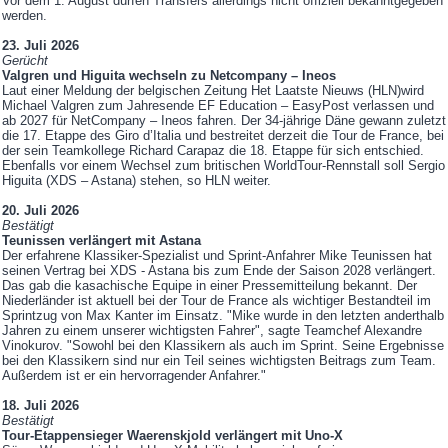
Vor dem 1. August dürfen Transfers allerdings nicht offiziell bekanntgegeben
werden.
23. Juli 2026
Gerücht
Valgren und Higuita wechseln zu Netcompany – Ineos
Laut einer Meldung der belgischen Zeitung Het Laatste Nieuws (HLN)wird
Michael Valgren zum Jahresende EF Education – EasyPost verlassen und
ab 2027 für NetCompany – Ineos fahren. Der 34-jährige Däne gewann zuletzt
die 17. Etappe des Giro d’Italia und bestreitet derzeit die Tour de France, bei
der sein Teamkollege Richard Carapaz die 18. Etappe für sich entschied.
Ebenfalls vor einem Wechsel zum britischen WorldTour-Rennstall soll Sergio
Higuita (XDS – Astana) stehen, so HLN weiter.
20. Juli 2026
Bestätigt
Teunissen verlängert mit Astana
Der erfahrene Klassiker-Spezialist und Sprint-Anfahrer Mike Teunissen hat
seinen Vertrag bei XDS - Astana bis zum Ende der Saison 2028 verlängert.
Das gab die kasachische Equipe in einer Pressemitteilung bekannt. Der
Niederländer ist aktuell bei der Tour de France als wichtiger Bestandteil im
Sprintzug von Max Kanter im Einsatz. "Mike wurde in den letzten anderthalb
Jahren zu einem unserer wichtigsten Fahrer", sagte Teamchef Alexandre
Vinokurov. "Sowohl bei den Klassikern als auch im Sprint. Seine Ergebnisse
bei den Klassikern sind nur ein Teil seines wichtigsten Beitrags zum Team.
Außerdem ist er ein hervorragender Anfahrer."
18. Juli 2026
Bestätigt
Tour-Etappensieger Waerenskjold verlängert mit Uno-X