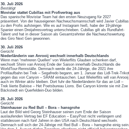
30. Juli 2026
Bestätigt
Movistar stattet Cubillas mit Profivertrag aus
Das spanische Movistar Team hat den ersten Neuzugang für 2027
präsentiert. Von der hauseigenen Nachwuchsmannschaft wird Javier Cubillas
zu den Profis aufsteigen. Wie es auf Instagram hieß, habe der 19-jährige
Spanier einen Dreijahresvertrag unterschrieben. Cubillas gilt als Rundfahrt-
Talent und hat in dieser Saison als Gesamtzehnter die Nachwuchswertung
des Giro Next Gen gewonnen.
30. Juli 2026
Gerücht
Niederländerin van Anrooij wechselt innerhalb Deutschlands
Wenn man “mehreren Quellen“ von Wielerflits Glauben schenken darf,
wechselt Shirin van Anrooij Ende der Saison innerhalb Deutschlands die
WorldTour-Rennställe. Demnach werde die 24-Jährige, die 2021 ihre
Profilaufbahn bei Trek – Segafredo begann, am 1. Januar das Lidl-Trek-Triko
gegen das von Canyon – SRAM eintauschen. Laut Wielerflits will van Anrooij
auch im Winter aktiv bleiben. Dort fuhr die Niederländerin für das an Lidl –
Trek liierte Baloise – Het Poetsbureau Lions. Bei Canyon könnte sie mit Zoe
Bäckstedt ein Querfeldein-Duo bilden.
28. Juli 2026
Gerücht
Steinhauser zu Red Bull – Bora – hansgrohe
Laut der Bild wird Georg Steinhauser seinen zum Ende der Saison
auslaufenden Vertrag bei EF Education – EasyPost nicht verlängern und
stattdessen nach fünf Jahren in den USA nach Deutschland wechseln.
Demnach soll sich der 24-Jährige mit Red Bull – Bora – hansgrohe einig sein