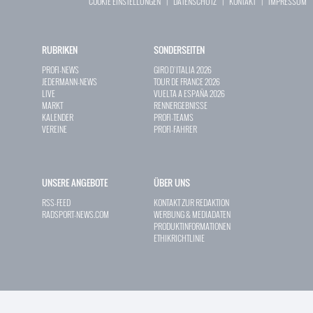
COOKIE EINSTELLUNGEN
|
DATENSCHUTZ
|
KONTAKT
|
IMPRESSUM
RUBRIKEN
SONDERSEITEN
PROFI-NEWS
GIRO D`ITALIA 2026
JEDERMANN-NEWS
TOUR DE FRANCE 2026
LIVE
VUELTA A ESPAÑA 2026
MARKT
RENNERGEBNISSE
KALENDER
PROFI-TEAMS
VEREINE
PROFI-FAHRER
UNSERE ANGEBOTE
ÜBER UNS
RSS-FEED
KONTAKT ZUR REDAKTION
RADSPORT-NEWS.COM
WERBUNG & MEDIADATEN
PRODUKTINFORMATIONEN
ETHIKRICHTLINIE