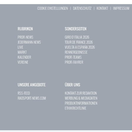
COOKIE EINSTELLUNGEN
|
DATENSCHUTZ
|
KONTAKT
|
IMPRESSUM
RUBRIKEN
SONDERSEITEN
PROFI-NEWS
GIRO D`ITALIA 2026
JEDERMANN-NEWS
TOUR DE FRANCE 2026
LIVE
VUELTA A ESPAÑA 2026
MARKT
RENNERGEBNISSE
KALENDER
PROFI-TEAMS
VEREINE
PROFI-FAHRER
UNSERE ANGEBOTE
ÜBER UNS
RSS-FEED
KONTAKT ZUR REDAKTION
RADSPORT-NEWS.COM
WERBUNG & MEDIADATEN
PRODUKTINFORMATIONEN
ETHIKRICHTLINIE