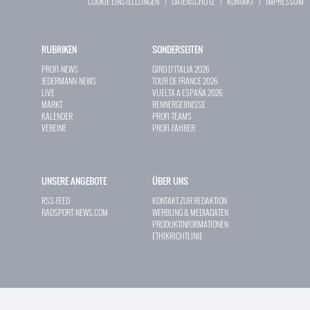
COOKIE EINSTELLUNGEN
|
DATENSCHUTZ
|
KONTAKT
|
IMPRESSUM
RUBRIKEN
SONDERSEITEN
PROFI-NEWS
GIRO D`ITALIA 2026
JEDERMANN-NEWS
TOUR DE FRANCE 2026
LIVE
VUELTA A ESPAÑA 2026
MARKT
RENNERGEBNISSE
KALENDER
PROFI-TEAMS
VEREINE
PROFI-FAHRER
UNSERE ANGEBOTE
ÜBER UNS
RSS-FEED
KONTAKT ZUR REDAKTION
RADSPORT-NEWS.COM
WERBUNG & MEDIADATEN
PRODUKTINFORMATIONEN
ETHIKRICHTLINIE