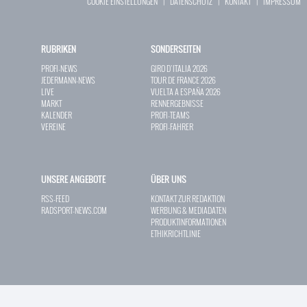
COOKIE EINSTELLUNGEN
|
DATENSCHUTZ
|
KONTAKT
|
IMPRESSUM
RUBRIKEN
SONDERSEITEN
PROFI-NEWS
GIRO D`ITALIA 2026
JEDERMANN-NEWS
TOUR DE FRANCE 2026
LIVE
VUELTA A ESPAÑA 2026
MARKT
RENNERGEBNISSE
KALENDER
PROFI-TEAMS
VEREINE
PROFI-FAHRER
UNSERE ANGEBOTE
ÜBER UNS
RSS-FEED
KONTAKT ZUR REDAKTION
RADSPORT-NEWS.COM
WERBUNG & MEDIADATEN
PRODUKTINFORMATIONEN
ETHIKRICHTLINIE