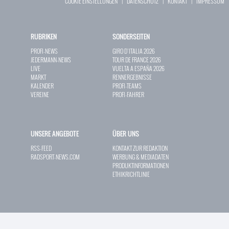
COOKIE EINSTELLUNGEN
|
DATENSCHUTZ
|
KONTAKT
|
IMPRESSUM
RUBRIKEN
SONDERSEITEN
PROFI-NEWS
GIRO D`ITALIA 2026
JEDERMANN-NEWS
TOUR DE FRANCE 2026
LIVE
VUELTA A ESPAÑA 2026
MARKT
RENNERGEBNISSE
KALENDER
PROFI-TEAMS
VEREINE
PROFI-FAHRER
UNSERE ANGEBOTE
ÜBER UNS
RSS-FEED
KONTAKT ZUR REDAKTION
RADSPORT-NEWS.COM
WERBUNG & MEDIADATEN
PRODUKTINFORMATIONEN
ETHIKRICHTLINIE