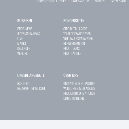
COOKIE EINSTELLUNGEN
|
DATENSCHUTZ
|
KONTAKT
|
IMPRESSUM
RUBRIKEN
SONDERSEITEN
PROFI-NEWS
GIRO D`ITALIA 2026
JEDERMANN-NEWS
TOUR DE FRANCE 2026
LIVE
VUELTA A ESPAÑA 2026
MARKT
RENNERGEBNISSE
KALENDER
PROFI-TEAMS
VEREINE
PROFI-FAHRER
UNSERE ANGEBOTE
ÜBER UNS
RSS-FEED
KONTAKT ZUR REDAKTION
RADSPORT-NEWS.COM
WERBUNG & MEDIADATEN
PRODUKTINFORMATIONEN
ETHIKRICHTLINIE