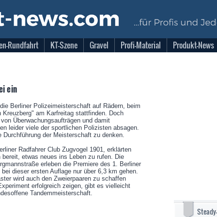
en-Rundfahrt
KT-Szene
Gravel
Profi-Material
Produkt-News
ei ein
die Berliner Polizeimeisterschaft auf Rädern, beim
 Kreuzberg" am Karfreitag stattfinden. Doch
l von Überwachungsaufträgen und damit
n leider viele der sportlichen Polizisten absagen.
e Durchführung der Meisterschaft zu denken.
rliner Radfahrer Club Zugvogel 1901, erklärten
n bereit, etwas neues ins Leben zu rufen. Die
rgmannstraße erleben die Premiere des 1. Berliner
bei dieser ersten Auflage nur über 6,3 km gehen.
ster wird auch den Zweierpaaren zu schaffen
periment erfolgreich zeigen, gibt es vielleicht
ndesoffene Tandemmeisterschaft.
Steady