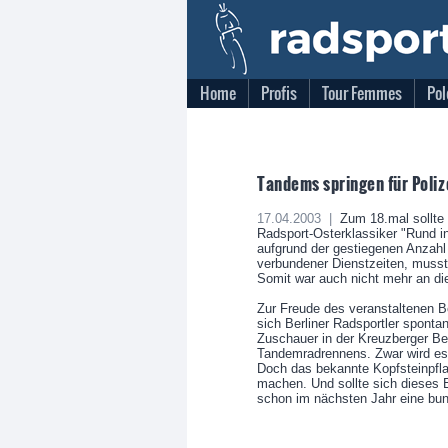
Home
Profis
Tour Femmes
Pol
Tandems springen für Poliz
17.04.2003 |
Zum 18.mal sollte 
Radsport-Osterklassiker "Rund in
aufgrund der gestiegenen Anzah
verbundener Dienstzeiten, musste
Somit war auch nicht mehr an di
Zur Freude des veranstaltenen Be
sich Berliner Radsportler sponta
Zuschauer in der Kreuzberger Be
Tandemradrennens. Zwar wird es 
Doch das bekannte Kopfsteinpfla
machen. Und sollte sich dieses Ex
schon im nächsten Jahr eine bu