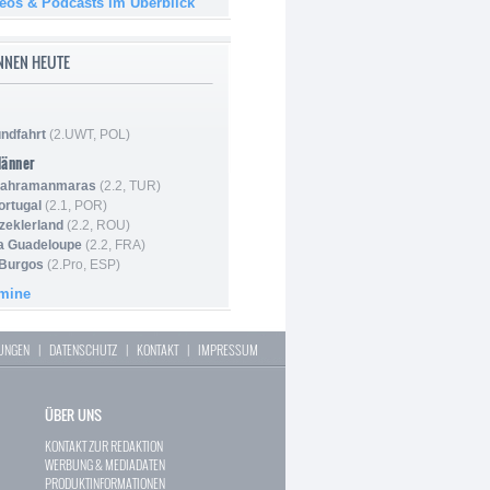
deos & Podcasts im Überblick
NNEN HEUTE
ndfahrt
(2.UWT, POL)
Männer
 Kahramanmaras
(2.2, TUR)
ortugal
(2.1, POR)
Szeklerland
(2.2, ROU)
la Guadeloupe
(2.2, FRA)
 Burgos
(2.Pro, ESP)
rmine
LUNGEN
|
DATENSCHUTZ
|
KONTAKT
|
IMPRESSUM
ÜBER UNS
KONTAKT ZUR REDAKTION
WERBUNG & MEDIADATEN
PRODUKTINFORMATIONEN