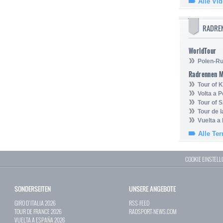
Alle Vi
RADRE
WorldTour
Polen-Ru
Radrennen 
Tour of
Volta a P
Tour of 
Tour de 
Vuelta a
Alle Te
COOKIE EINSTEL
SONDERSEITEN
UNSERE ANGEBOTE
GIRO D`ITALIA 2026
RSS-FEED
TOUR DE FRANCE 2026
RADSPORT-NEWS.COM
VUELTA A ESPAÑA 2026