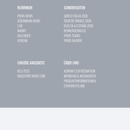
RUBRIKEN
SONDERSEITEN
PROFI-NEWS
GIRO D`ITALIA 2026
JEDERMANN-NEWS
TOUR DE FRANCE 2026
LIVE
VUELTA A ESPAÑA 2026
MARKT
RENNERGEBNISSE
KALENDER
PROFI-TEAMS
VEREINE
PROFI-FAHRER
UNSERE ANGEBOTE
ÜBER UNS
RSS-FEED
KONTAKT ZUR REDAKTION
RADSPORT-NEWS.COM
WERBUNG & MEDIADATEN
PRODUKTINFORMATIONEN
ETHIKRICHTLINIE