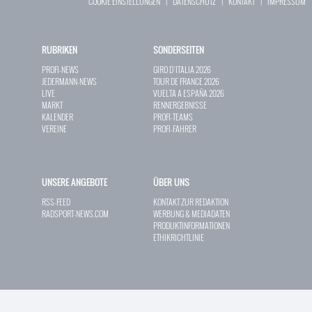
COOKIE EINSTELLUNGEN
|
DATENSCHUTZ
|
KONTAKT
|
IMPRESSUM
RUBRIKEN
SONDERSEITEN
PROFI-NEWS
GIRO D`ITALIA 2026
JEDERMANN-NEWS
TOUR DE FRANCE 2026
LIVE
VUELTA A ESPAÑA 2026
MARKT
RENNERGEBNISSE
KALENDER
PROFI-TEAMS
VEREINE
PROFI-FAHRER
UNSERE ANGEBOTE
ÜBER UNS
RSS-FEED
KONTAKT ZUR REDAKTION
RADSPORT-NEWS.COM
WERBUNG & MEDIADATEN
PRODUKTINFORMATIONEN
ETHIKRICHTLINIE