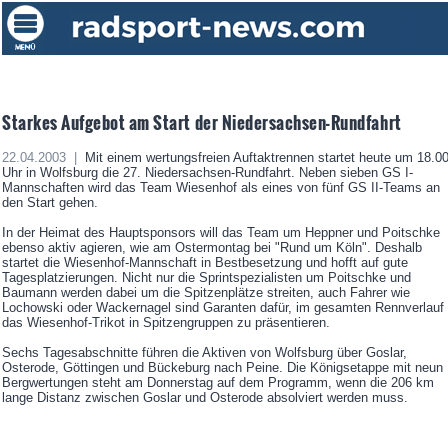
Starkes Aufgebot am Start der Niedersachsen-Rundfahrt
22.04.2003 |
Mit einem wertungsfreien Auftaktrennen startet heute um 18.0
Uhr in Wolfsburg die 27. Niedersachsen-Rundfahrt. Neben sieben GS I-
Mannschaften wird das Team Wiesenhof als eines von fünf GS II-Teams an
den Start gehen.
In der Heimat des Hauptsponsors will das Team um Heppner und Poitschke
ebenso aktiv agieren, wie am Ostermontag bei "Rund um Köln". Deshalb
startet die Wiesenhof-Mannschaft in Bestbesetzung und hofft auf gute
Tagesplatzierungen. Nicht nur die Sprintspezialisten um Poitschke und
Baumann werden dabei um die Spitzenplätze streiten, auch Fahrer wie
Lochowski oder Wackernagel sind Garanten dafür, im gesamten Rennverlauf
das Wiesenhof-Trikot in Spitzengruppen zu präsentieren.
Sechs Tagesabschnitte führen die Aktiven von Wolfsburg über Goslar,
Osterode, Göttingen und Bückeburg nach Peine. Die Königsetappe mit neun
Bergwertungen steht am Donnerstag auf dem Programm, wenn die 206 km
lange Distanz zwischen Goslar und Osterode absolviert werden muss.