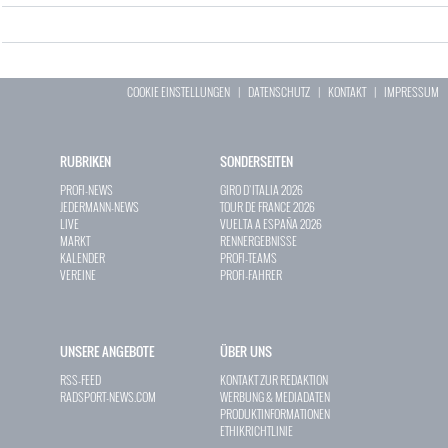
COOKIE EINSTELLUNGEN
|
DATENSCHUTZ
|
KONTAKT
|
IMPRESSUM
RUBRIKEN
SONDERSEITEN
PROFI-NEWS
GIRO D`ITALIA 2026
JEDERMANN-NEWS
TOUR DE FRANCE 2026
LIVE
VUELTA A ESPAÑA 2026
MARKT
RENNERGEBNISSE
KALENDER
PROFI-TEAMS
VEREINE
PROFI-FAHRER
UNSERE ANGEBOTE
ÜBER UNS
RSS-FEED
KONTAKT ZUR REDAKTION
RADSPORT-NEWS.COM
WERBUNG & MEDIADATEN
PRODUKTINFORMATIONEN
ETHIKRICHTLINIE