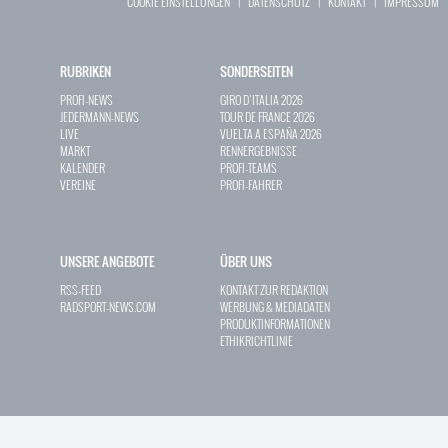
COOKIE EINSTELLUNGEN
|
DATENSCHUTZ
|
KONTAKT
|
IMPRESSUM
RUBRIKEN
SONDERSEITEN
PROFI-NEWS
GIRO D`ITALIA 2026
JEDERMANN-NEWS
TOUR DE FRANCE 2026
LIVE
VUELTA A ESPAÑA 2026
MARKT
RENNERGEBNISSE
KALENDER
PROFI-TEAMS
VEREINE
PROFI-FAHRER
UNSERE ANGEBOTE
ÜBER UNS
RSS-FEED
KONTAKT ZUR REDAKTION
RADSPORT-NEWS.COM
WERBUNG & MEDIADATEN
PRODUKTINFORMATIONEN
ETHIKRICHTLINIE