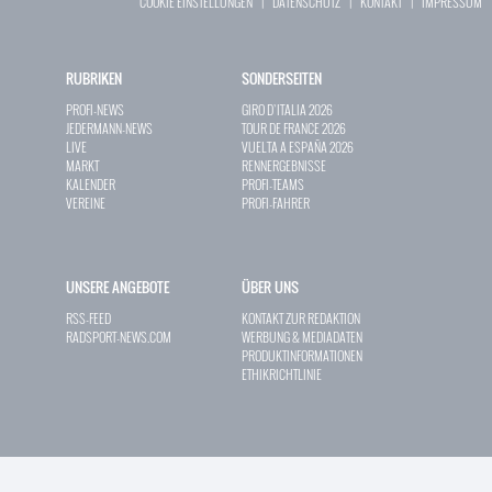
COOKIE EINSTELLUNGEN
|
DATENSCHUTZ
|
KONTAKT
|
IMPRESSUM
RUBRIKEN
SONDERSEITEN
PROFI-NEWS
GIRO D`ITALIA 2026
JEDERMANN-NEWS
TOUR DE FRANCE 2026
LIVE
VUELTA A ESPAÑA 2026
MARKT
RENNERGEBNISSE
KALENDER
PROFI-TEAMS
VEREINE
PROFI-FAHRER
UNSERE ANGEBOTE
ÜBER UNS
RSS-FEED
KONTAKT ZUR REDAKTION
RADSPORT-NEWS.COM
WERBUNG & MEDIADATEN
PRODUKTINFORMATIONEN
ETHIKRICHTLINIE