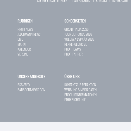
COOKIE EINSTELLUNGEN
|
DATENSCHUTZ
|
KONTAKT
|
IMPRESSUM
RUBRIKEN
SONDERSEITEN
PROFI-NEWS
GIRO D`ITALIA 2026
JEDERMANN-NEWS
TOUR DE FRANCE 2026
LIVE
VUELTA A ESPAÑA 2026
MARKT
RENNERGEBNISSE
KALENDER
PROFI-TEAMS
VEREINE
PROFI-FAHRER
UNSERE ANGEBOTE
ÜBER UNS
RSS-FEED
KONTAKT ZUR REDAKTION
RADSPORT-NEWS.COM
WERBUNG & MEDIADATEN
PRODUKTINFORMATIONEN
ETHIKRICHTLINIE