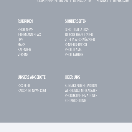
COOKIE EINSTELLUNGEN
|
DATENSCHUTZ
|
KONTAKT
|
IMPRESSUM
RUBRIKEN
SONDERSEITEN
PROFI-NEWS
GIRO D`ITALIA 2026
JEDERMANN-NEWS
TOUR DE FRANCE 2026
LIVE
VUELTA A ESPAÑA 2026
MARKT
RENNERGEBNISSE
KALENDER
PROFI-TEAMS
VEREINE
PROFI-FAHRER
UNSERE ANGEBOTE
ÜBER UNS
RSS-FEED
KONTAKT ZUR REDAKTION
RADSPORT-NEWS.COM
WERBUNG & MEDIADATEN
PRODUKTINFORMATIONEN
ETHIKRICHTLINIE