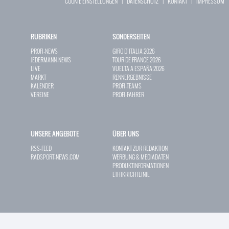
COOKIE EINSTELLUNGEN
|
DATENSCHUTZ
|
KONTAKT
|
IMPRESSUM
RUBRIKEN
SONDERSEITEN
PROFI-NEWS
GIRO D`ITALIA 2026
JEDERMANN-NEWS
TOUR DE FRANCE 2026
LIVE
VUELTA A ESPAÑA 2026
MARKT
RENNERGEBNISSE
KALENDER
PROFI-TEAMS
VEREINE
PROFI-FAHRER
UNSERE ANGEBOTE
ÜBER UNS
RSS-FEED
KONTAKT ZUR REDAKTION
RADSPORT-NEWS.COM
WERBUNG & MEDIADATEN
PRODUKTINFORMATIONEN
ETHIKRICHTLINIE