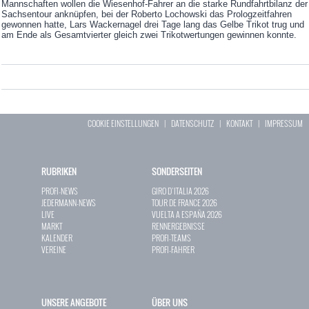
Mannschaften wollen die Wiesenhof-Fahrer an die starke Rundfahrtbilanz der
Sachsentour anknüpfen, bei der Roberto Lochowski das Prologzeitfahren
gewonnen hatte, Lars Wackernagel drei Tage lang das Gelbe Trikot trug und
am Ende als Gesamtvierter gleich zwei Trikotwertungen gewinnen konnte.
COOKIE EINSTELLUNGEN
|
DATENSCHUTZ
|
KONTAKT
|
IMPRESSUM
RUBRIKEN
SONDERSEITEN
PROFI-NEWS
GIRO D`ITALIA 2026
JEDERMANN-NEWS
TOUR DE FRANCE 2026
LIVE
VUELTA A ESPAÑA 2026
MARKT
RENNERGEBNISSE
KALENDER
PROFI-TEAMS
VEREINE
PROFI-FAHRER
UNSERE ANGEBOTE
ÜBER UNS