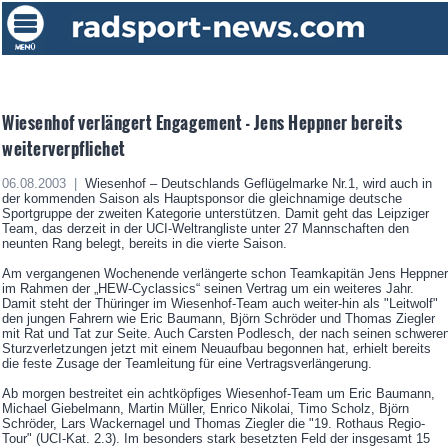
Wiesenhof verlängert Engagement - Jens Heppner bereits
weiterverpflichet
06.08.2003 |
Wiesenhof – Deutschlands Geflügelmarke Nr.1, wird auch in
der kommenden Saison als Hauptsponsor die gleichnamige deutsche
Sportgruppe der zweiten Kategorie unterstützen. Damit geht das Leipziger
Team, das derzeit in der UCI-Weltrangliste unter 27 Mannschaften den
neunten Rang belegt, bereits in die vierte Saison.
Am vergangenen Wochenende verlängerte schon Teamkapitän Jens Heppner
im Rahmen der „HEW-Cyclassics“ seinen Vertrag um ein weiteres Jahr.
Damit steht der Thüringer im Wiesenhof-Team auch weiter-hin als "Leitwolf"
den jungen Fahrern wie Eric Baumann, Björn Schröder und Thomas Ziegler
mit Rat und Tat zur Seite. Auch Carsten Podlesch, der nach seinen schwere
Sturzverletzungen jetzt mit einem Neuaufbau begonnen hat, erhielt bereits
die feste Zusage der Teamleitung für eine Vertragsverlängerung.
Ab morgen bestreitet ein achtköpfiges Wiesenhof-Team um Eric Baumann,
Michael Giebelmann, Martin Müller, Enrico Nikolai, Timo Scholz, Björn
Schröder, Lars Wackernagel und Thomas Ziegler die "19. Rothaus Regio-
Tour" (UCI-Kat. 2.3). Im besonders stark besetzten Feld der insgesamt 15