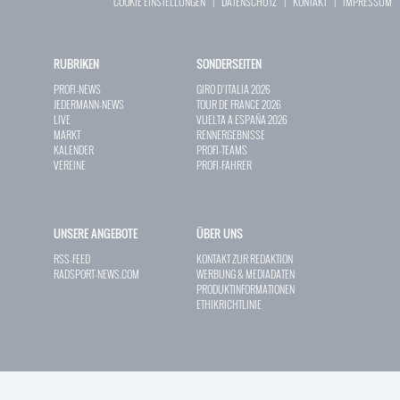
COOKIE EINSTELLUNGEN
|
DATENSCHUTZ
|
KONTAKT
|
IMPRESSUM
RUBRIKEN
SONDERSEITEN
PROFI-NEWS
GIRO D`ITALIA 2026
JEDERMANN-NEWS
TOUR DE FRANCE 2026
LIVE
VUELTA A ESPAÑA 2026
MARKT
RENNERGEBNISSE
KALENDER
PROFI-TEAMS
VEREINE
PROFI-FAHRER
UNSERE ANGEBOTE
ÜBER UNS
RSS-FEED
KONTAKT ZUR REDAKTION
RADSPORT-NEWS.COM
WERBUNG & MEDIADATEN
PRODUKTINFORMATIONEN
ETHIKRICHTLINIE