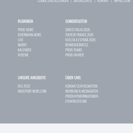
COOKIE EINSTELLUNGEN
|
DATENSCHUTZ
|
KONTAKT
|
IMPRESSUM
RUBRIKEN
SONDERSEITEN
PROFI-NEWS
GIRO D`ITALIA 2026
JEDERMANN-NEWS
TOUR DE FRANCE 2026
LIVE
VUELTA A ESPAÑA 2026
MARKT
RENNERGEBNISSE
KALENDER
PROFI-TEAMS
VEREINE
PROFI-FAHRER
UNSERE ANGEBOTE
ÜBER UNS
RSS-FEED
KONTAKT ZUR REDAKTION
RADSPORT-NEWS.COM
WERBUNG & MEDIADATEN
PRODUKTINFORMATIONEN
ETHIKRICHTLINIE