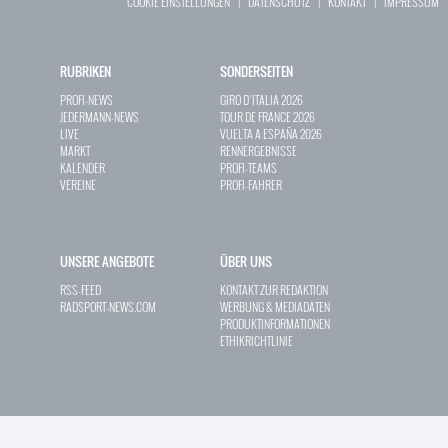
COOKIE EINSTELLUNGEN
|
DATENSCHUTZ
|
KONTAKT
|
IMPRESSUM
RUBRIKEN
SONDERSEITEN
PROFI-NEWS
GIRO D`ITALIA 2026
JEDERMANN-NEWS
TOUR DE FRANCE 2026
LIVE
VUELTA A ESPAÑA 2026
MARKT
RENNERGEBNISSE
KALENDER
PROFI-TEAMS
VEREINE
PROFI-FAHRER
UNSERE ANGEBOTE
ÜBER UNS
RSS-FEED
KONTAKT ZUR REDAKTION
RADSPORT-NEWS.COM
WERBUNG & MEDIADATEN
PRODUKTINFORMATIONEN
ETHIKRICHTLINIE