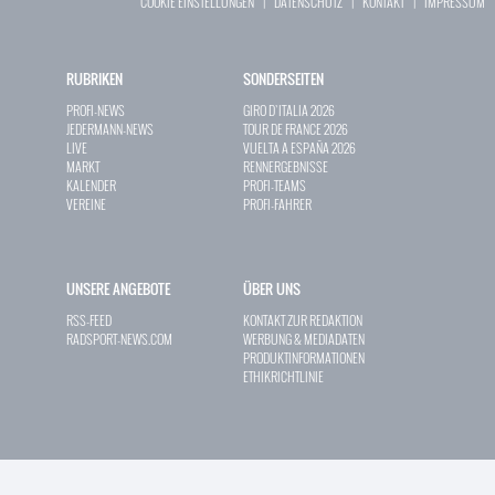
COOKIE EINSTELLUNGEN
|
DATENSCHUTZ
|
KONTAKT
|
IMPRESSUM
RUBRIKEN
SONDERSEITEN
PROFI-NEWS
GIRO D`ITALIA 2026
JEDERMANN-NEWS
TOUR DE FRANCE 2026
LIVE
VUELTA A ESPAÑA 2026
MARKT
RENNERGEBNISSE
KALENDER
PROFI-TEAMS
VEREINE
PROFI-FAHRER
UNSERE ANGEBOTE
ÜBER UNS
RSS-FEED
KONTAKT ZUR REDAKTION
RADSPORT-NEWS.COM
WERBUNG & MEDIADATEN
PRODUKTINFORMATIONEN
ETHIKRICHTLINIE