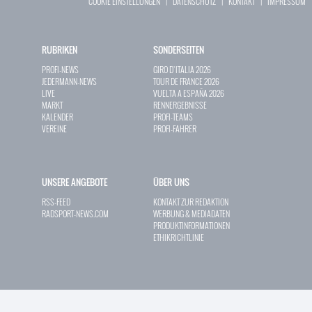
COOKIE EINSTELLUNGEN
|
DATENSCHUTZ
|
KONTAKT
|
IMPRESSUM
RUBRIKEN
SONDERSEITEN
PROFI-NEWS
GIRO D`ITALIA 2026
JEDERMANN-NEWS
TOUR DE FRANCE 2026
LIVE
VUELTA A ESPAÑA 2026
MARKT
RENNERGEBNISSE
KALENDER
PROFI-TEAMS
VEREINE
PROFI-FAHRER
UNSERE ANGEBOTE
ÜBER UNS
RSS-FEED
KONTAKT ZUR REDAKTION
RADSPORT-NEWS.COM
WERBUNG & MEDIADATEN
PRODUKTINFORMATIONEN
ETHIKRICHTLINIE