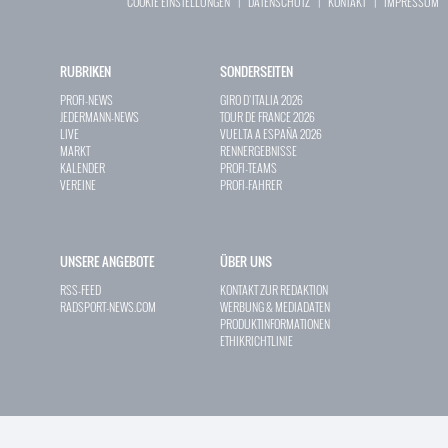
COOKIE EINSTELLUNGEN
|
DATENSCHUTZ
|
KONTAKT
|
IMPRESSUM
RUBRIKEN
SONDERSEITEN
PROFI-NEWS
GIRO D`ITALIA 2026
JEDERMANN-NEWS
TOUR DE FRANCE 2026
LIVE
VUELTA A ESPAÑA 2026
MARKT
RENNERGEBNISSE
KALENDER
PROFI-TEAMS
VEREINE
PROFI-FAHRER
UNSERE ANGEBOTE
ÜBER UNS
RSS-FEED
KONTAKT ZUR REDAKTION
RADSPORT-NEWS.COM
WERBUNG & MEDIADATEN
PRODUKTINFORMATIONEN
ETHIKRICHTLINIE