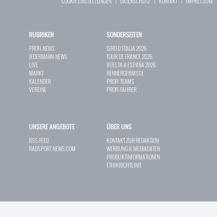
COOKIE EINSTELLUNGEN
|
DATENSCHUTZ
|
KONTAKT
|
IMPRESSUM
RUBRIKEN
SONDERSEITEN
PROFI-NEWS
GIRO D`ITALIA 2026
JEDERMANN-NEWS
TOUR DE FRANCE 2026
LIVE
VUELTA A ESPAÑA 2026
MARKT
RENNERGEBNISSE
KALENDER
PROFI-TEAMS
VEREINE
PROFI-FAHRER
UNSERE ANGEBOTE
ÜBER UNS
RSS-FEED
KONTAKT ZUR REDAKTION
RADSPORT-NEWS.COM
WERBUNG & MEDIADATEN
PRODUKTINFORMATIONEN
ETHIKRICHTLINIE