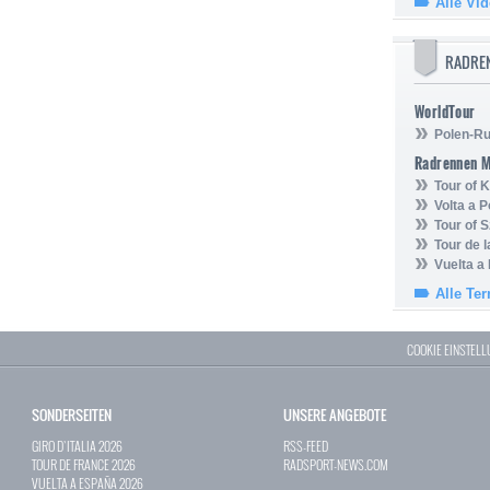
Alle Vi
RADRE
WorldTour
Polen-Ru
Radrennen 
Tour of
Volta a P
Tour of 
Tour de 
Vuelta a
Alle Te
COOKIE EINSTEL
SONDERSEITEN
UNSERE ANGEBOTE
GIRO D`ITALIA 2026
RSS-FEED
TOUR DE FRANCE 2026
RADSPORT-NEWS.COM
VUELTA A ESPAÑA 2026