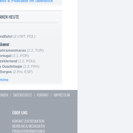
deos & Podcasts im Überblick
NNEN HEUTE
ndfahrt
(2.UWT, POL)
Männer
 Kahramanmaras
(2.2, TUR)
ortugal
(2.1, POR)
Szeklerland
(2.2, ROU)
la Guadeloupe
(2.2, FRA)
 Burgos
(2.Pro, ESP)
rmine
LUNGEN
|
DATENSCHUTZ
|
KONTAKT
|
IMPRESSUM
ÜBER UNS
KONTAKT ZUR REDAKTION
WERBUNG & MEDIADATEN
PRODUKTINFORMATIONEN