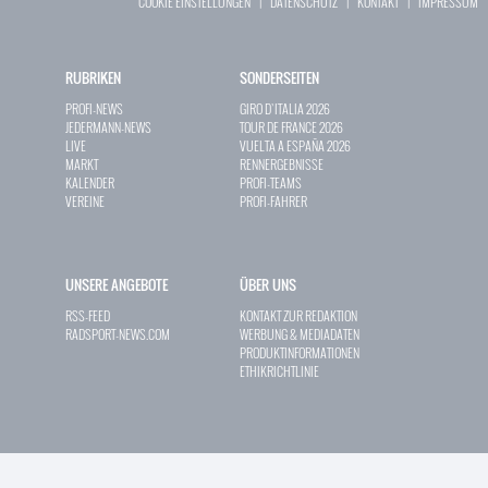
COOKIE EINSTELLUNGEN
|
DATENSCHUTZ
|
KONTAKT
|
IMPRESSUM
RUBRIKEN
SONDERSEITEN
PROFI-NEWS
GIRO D`ITALIA 2026
JEDERMANN-NEWS
TOUR DE FRANCE 2026
LIVE
VUELTA A ESPAÑA 2026
MARKT
RENNERGEBNISSE
KALENDER
PROFI-TEAMS
VEREINE
PROFI-FAHRER
UNSERE ANGEBOTE
ÜBER UNS
RSS-FEED
KONTAKT ZUR REDAKTION
RADSPORT-NEWS.COM
WERBUNG & MEDIADATEN
PRODUKTINFORMATIONEN
ETHIKRICHTLINIE