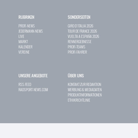
RUBRIKEN
SONDERSEITEN
PROFI-NEWS
GIRO D`ITALIA 2026
JEDERMANN-NEWS
TOUR DE FRANCE 2026
LIVE
VUELTA A ESPAÑA 2026
MARKT
RENNERGEBNISSE
KALENDER
PROFI-TEAMS
VEREINE
PROFI-FAHRER
UNSERE ANGEBOTE
ÜBER UNS
RSS-FEED
KONTAKT ZUR REDAKTION
RADSPORT-NEWS.COM
WERBUNG & MEDIADATEN
PRODUKTINFORMATIONEN
ETHIKRICHTLINIE