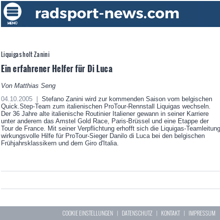
Liquigas holt Zanini
Ein erfahrener Helfer für Di Luca
Von Matthias Seng
04.10.2005 |
Stefano Zanini wird zur kommenden Saison vom belgischen
Quick.Step-Team zum italienischen ProTour-Rennstall Liquigas wechseln.
Der 36 Jahre alte italienische Routinier Italiener gewann in seiner Karriere
unter anderem das Amstel Gold Race, Paris-Brüssel und eine Etappe der
Tour de France. Mit seiner Verpflichtung erhofft sich die Liquigas-Teamleitun
wirkungsvolle Hilfe für ProTour-Sieger Danilo di Luca bei den belgischen
Frühjahrsklassikern und dem Giro d'Italia.
COOKIE EINSTELLUNGEN
|
DATENSCHUTZ
|
KONTAKT
|
IMPRESSUM