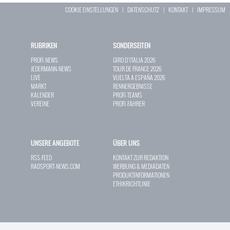
COOKIE EINSTELLUNGEN
|
DATENSCHUTZ
|
KONTAKT
|
IMPRESSUM
RUBRIKEN
SONDERSEITEN
PROFI-NEWS
GIRO D`ITALIA 2026
JEDERMANN-NEWS
TOUR DE FRANCE 2026
LIVE
VUELTA A ESPAÑA 2026
MARKT
RENNERGEBNISSE
KALENDER
PROFI-TEAMS
VEREINE
PROFI-FAHRER
UNSERE ANGEBOTE
ÜBER UNS
RSS-FEED
KONTAKT ZUR REDAKTION
RADSPORT-NEWS.COM
WERBUNG & MEDIADATEN
PRODUKTINFORMATIONEN
ETHIKRICHTLINIE