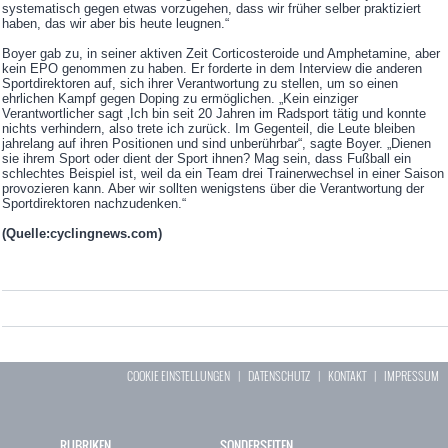
systematisch gegen etwas vorzugehen, dass wir früher selber praktiziert
haben, das wir aber bis heute leugnen.“
Boyer gab zu, in seiner aktiven Zeit Corticosteroide und Amphetamine, aber
kein EPO genommen zu haben. Er forderte in dem Interview die anderen
Sportdirektoren auf, sich ihrer Verantwortung zu stellen, um so einen
ehrlichen Kampf gegen Doping zu ermöglichen. „Kein einziger
Verantwortlicher sagt ‚Ich bin seit 20 Jahren im Radsport tätig und konnte
nichts verhindern, also trete ich zurück. Im Gegenteil, die Leute bleiben
jahrelang auf ihren Positionen und sind unberührbar“, sagte Boyer. „Dienen
sie ihrem Sport oder dient der Sport ihnen? Mag sein, dass Fußball ein
schlechtes Beispiel ist, weil da ein Team drei Trainerwechsel in einer Saison
provozieren kann. Aber wir sollten wenigstens über die Verantwortung der
Sportdirektoren nachzudenken.“
(Quelle:cyclingnews.com)
COOKIE EINSTELLUNGEN
|
DATENSCHUTZ
|
KONTAKT
|
IMPRESSUM
RUBRIKEN
SONDERSEITEN