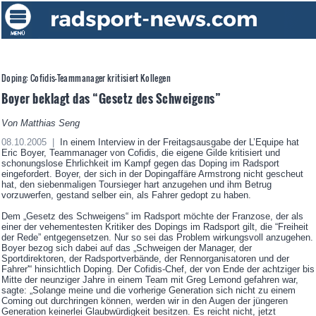
Doping: Cofidis-Teammanager kritisiert Kollegen
Boyer beklagt das “Gesetz des Schweigens”
Von Matthias Seng
08.10.2005 |
In einem Interview in der Freitagsausgabe der L’Equipe hat
Eric Boyer, Teammanager von Cofidis, die eigene Gilde kritisiert und
schonungslose Ehrlichkeit im Kampf gegen das Doping im Radsport
eingefordert. Boyer, der sich in der Dopingaffäre Armstrong nicht gescheut
hat, den siebenmaligen Toursieger hart anzugehen und ihm Betrug
vorzuwerfen, gestand selber ein, als Fahrer gedopt zu haben.
Dem „Gesetz des Schweigens“ im Radsport möchte der Franzose, der als
einer der vehementesten Kritiker des Dopings im Radsport gilt, die “Freiheit
der Rede” entgegensetzen. Nur so sei das Problem wirkungsvoll anzugehen.
Boyer bezog sich dabei auf das „Schweigen der Manager, der
Sportdirektoren, der Radsportverbände, der Rennorganisatoren und der
Fahrer'“ hinsichtlich Doping. Der Cofidis-Chef, der von Ende der achtziger bis
Mitte der neunziger Jahre in einem Team mit Greg Lemond gefahren war,
sagte: „Solange meine und die vorherige Generation sich nicht zu einem
Coming out durchringen können, werden wir in den Augen der jüngeren
Generation keinerlei Glaubwürdigkeit besitzen. Es reicht nicht, jetzt