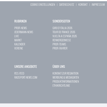
COOKIE EINSTELLUNGEN
|
DATENSCHUTZ
|
KONTAKT
|
IMPRESSUM
RUBRIKEN
SONDERSEITEN
PROFI-NEWS
GIRO D`ITALIA 2026
JEDERMANN-NEWS
TOUR DE FRANCE 2026
LIVE
VUELTA A ESPAÑA 2026
MARKT
RENNERGEBNISSE
KALENDER
PROFI-TEAMS
VEREINE
PROFI-FAHRER
UNSERE ANGEBOTE
ÜBER UNS
RSS-FEED
KONTAKT ZUR REDAKTION
RADSPORT-NEWS.COM
WERBUNG & MEDIADATEN
PRODUKTINFORMATIONEN
ETHIKRICHTLINIE