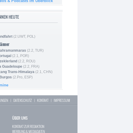
deos & Podcasts im Überblick
NNEN HEUTE
ndfahrt
(2.UWT, POL)
Männer
 Kahramanmaras
(2.2, TUR)
ortugal
(2.1, POR)
Szeklerland
(2.2, ROU)
la Guadeloupe
(2.2, FRA)
zang Trans-Himalaya
(2.1, CHN)
 Burgos
(2.Pro, ESP)
rmine
LUNGEN
|
DATENSCHUTZ
|
KONTAKT
|
IMPRESSUM
ÜBER UNS
KONTAKT ZUR REDAKTION
WERBUNG & MEDIADATEN