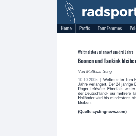
Home
Profis
Tour Femmes
Pol
Weltmeister verlängert um drei Jahre
Boonen und Tankink bleibe
Von Matthias Seng
10.10.2005 |
Weltmeister Tom Bo
Jahre verlängert. Der 24 jährige 
Roger Lefévère. Ebenfalls weiter
der Deutschland-Tour mehrere Tag
Holländer wird bis mindestens b
bleiben.
(Quelle:cyclingnews.com)