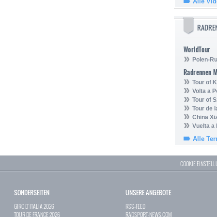
Alle Vi
RADRE
WorldTour
Polen-Ru
Radrennen 
Tour of
Volta a P
Tour of 
Tour de 
China Xi
Vuelta a
Alle Te
COOKIE EINSTEL
SONDERSEITEN
UNSERE ANGEBOTE
GIRO D`ITALIA 2026
RSS-FEED
TOUR DE FRANCE 2026
RADSPORT-NEWS.COM