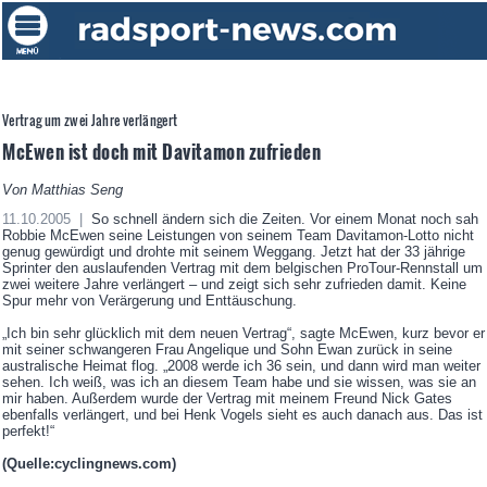
Vertrag um zwei Jahre verlängert
McEwen ist doch mit Davitamon zufrieden
Von Matthias Seng
11.10.2005 |
So schnell ändern sich die Zeiten. Vor einem Monat noch sah
Robbie McEwen seine Leistungen von seinem Team Davitamon-Lotto nicht
genug gewürdigt und drohte mit seinem Weggang. Jetzt hat der 33 jährige
Sprinter den auslaufenden Vertrag mit dem belgischen ProTour-Rennstall um
zwei weitere Jahre verlängert – und zeigt sich sehr zufrieden damit. Keine
Spur mehr von Verärgerung und Enttäuschung.
„Ich bin sehr glücklich mit dem neuen Vertrag“, sagte McEwen, kurz bevor er
mit seiner schwangeren Frau Angelique und Sohn Ewan zurück in seine
australische Heimat flog. „2008 werde ich 36 sein, und dann wird man weiter
sehen. Ich weiß, was ich an diesem Team habe und sie wissen, was sie an
mir haben. Außerdem wurde der Vertrag mit meinem Freund Nick Gates
ebenfalls verlängert, und bei Henk Vogels sieht es auch danach aus. Das ist
perfekt!“
(Quelle:cyclingnews.com)