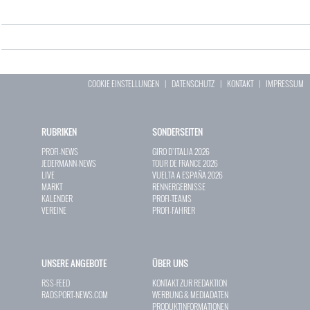
COOKIE EINSTELLUNGEN
|
DATENSCHUTZ
|
KONTAKT
|
IMPRESSUM
RUBRIKEN
SONDERSEITEN
PROFI-NEWS
GIRO D`ITALIA 2026
JEDERMANN-NEWS
TOUR DE FRANCE 2026
LIVE
VUELTA A ESPAÑA 2026
MARKT
RENNERGEBNISSE
KALENDER
PROFI-TEAMS
VEREINE
PROFI-FAHRER
UNSERE ANGEBOTE
ÜBER UNS
RSS-FEED
KONTAKT ZUR REDAKTION
RADSPORT-NEWS.COM
WERBUNG & MEDIADATEN
PRODUKTINFORMATIONEN