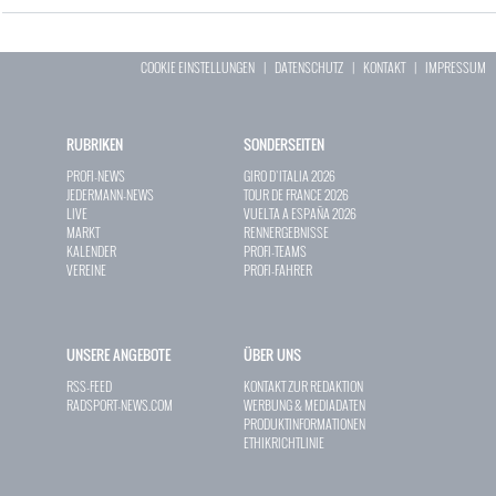
COOKIE EINSTELLUNGEN
|
DATENSCHUTZ
|
KONTAKT
|
IMPRESSUM
RUBRIKEN
SONDERSEITEN
PROFI-NEWS
GIRO D`ITALIA 2026
JEDERMANN-NEWS
TOUR DE FRANCE 2026
LIVE
VUELTA A ESPAÑA 2026
MARKT
RENNERGEBNISSE
KALENDER
PROFI-TEAMS
VEREINE
PROFI-FAHRER
UNSERE ANGEBOTE
ÜBER UNS
RSS-FEED
KONTAKT ZUR REDAKTION
RADSPORT-NEWS.COM
WERBUNG & MEDIADATEN
PRODUKTINFORMATIONEN
ETHIKRICHTLINIE