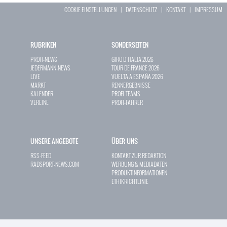
COOKIE EINSTELLUNGEN
|
DATENSCHUTZ
|
KONTAKT
|
IMPRESSUM
RUBRIKEN
SONDERSEITEN
PROFI-NEWS
GIRO D`ITALIA 2026
JEDERMANN-NEWS
TOUR DE FRANCE 2026
LIVE
VUELTA A ESPAÑA 2026
MARKT
RENNERGEBNISSE
KALENDER
PROFI-TEAMS
VEREINE
PROFI-FAHRER
UNSERE ANGEBOTE
ÜBER UNS
RSS-FEED
KONTAKT ZUR REDAKTION
RADSPORT-NEWS.COM
WERBUNG & MEDIADATEN
PRODUKTINFORMATIONEN
ETHIKRICHTLINIE