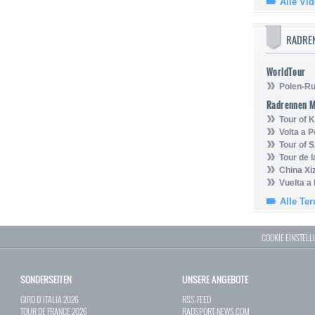
Alle Vi
RADRE
WorldTour
Polen-Ru
Radrennen 
Tour of
Volta a P
Tour of 
Tour de 
China Xi
Vuelta a
Alle Te
COOKIE EINSTEL
SONDERSEITEN
UNSERE ANGEBOTE
GIRO D`ITALIA 2026
RSS-FEED
TOUR DE FRANCE 2026
RADSPORT-NEWS.COM