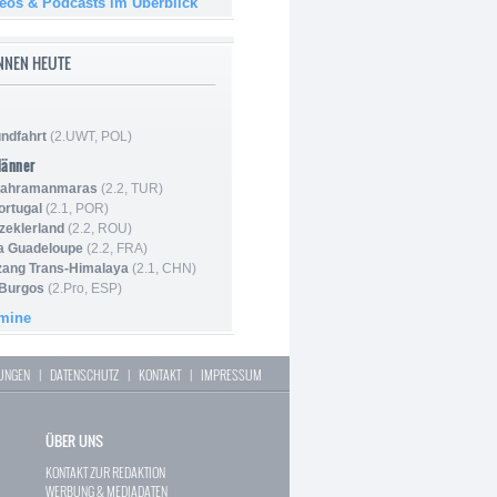
deos & Podcasts im Überblick
NNEN HEUTE
ndfahrt
(2.UWT, POL)
Männer
 Kahramanmaras
(2.2, TUR)
ortugal
(2.1, POR)
Szeklerland
(2.2, ROU)
la Guadeloupe
(2.2, FRA)
zang Trans-Himalaya
(2.1, CHN)
 Burgos
(2.Pro, ESP)
rmine
LUNGEN
|
DATENSCHUTZ
|
KONTAKT
|
IMPRESSUM
ÜBER UNS
KONTAKT ZUR REDAKTION
WERBUNG & MEDIADATEN