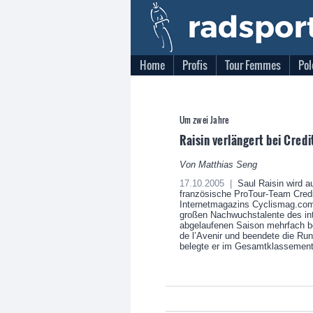
Home
Profis
Tour Femmes
Pol
Um zwei Jahre
Raisin verlängert bei Credi
Von Matthias Seng
17.10.2005 |
Saul Raisin wird a
französische ProTour-Team Credi
Internetmagazins Cyclismag.com.
großen Nachwuchstalente des int
abgelaufenen Saison mehrfach be
de l’Avenir und beendete die Run
belegte er im Gesamtklassement