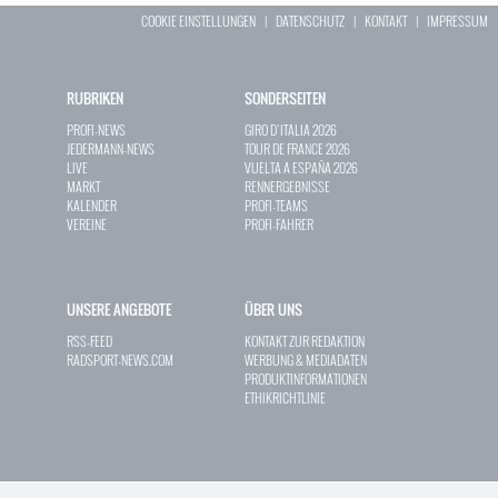
COOKIE EINSTELLUNGEN
|
DATENSCHUTZ
|
KONTAKT
|
IMPRESSUM
RUBRIKEN
SONDERSEITEN
PROFI-NEWS
GIRO D`ITALIA 2026
JEDERMANN-NEWS
TOUR DE FRANCE 2026
LIVE
VUELTA A ESPAÑA 2026
MARKT
RENNERGEBNISSE
KALENDER
PROFI-TEAMS
VEREINE
PROFI-FAHRER
UNSERE ANGEBOTE
ÜBER UNS
RSS-FEED
KONTAKT ZUR REDAKTION
RADSPORT-NEWS.COM
WERBUNG & MEDIADATEN
PRODUKTINFORMATIONEN
ETHIKRICHTLINIE