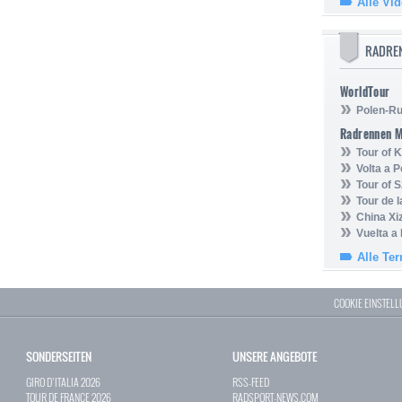
Alle Vi
RADRE
WorldTour
Polen-Ru
Radrennen 
Tour of
Volta a P
Tour of 
Tour de 
China Xi
Vuelta a
Alle Te
COOKIE EINSTEL
SONDERSEITEN
UNSERE ANGEBOTE
GIRO D`ITALIA 2026
RSS-FEED
TOUR DE FRANCE 2026
RADSPORT-NEWS.COM