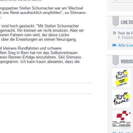
iningspartner Stefan Schumacher war am Wechsel
hat uns René ausdrücklich empfohlen", so Shimano-
.
LIVE-T
r sind hoch gesteckt. "Mit Stefan Schumacher
gemacht. Ihn können wir nicht ersetzen. Aber wir
Tour de
reren Fahrern sein wird, der diese Lücke
6. Etapp
k über die Erwartungen an seinen Neuzugang.
Alle Liv
uf kleinere Rundfahrten und schwere
ein Sieg in Bern hat mir das Selbstvertrauen
eren Rennen Erfolge einzufahren. Skil Shimano
VIDEOS
ennprogramm. Ich kann kaum abwarten, dass die