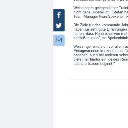
Weissingers gelegentlicher Tra
nicht ganz unbeteiligt. "Stefan 
Facebook
Team-Manager Iwan Spekenbrink
Die Ziele für das kommende Jah
Twitter
haben wir sehr gute Erfahrungen 
hoffen, dass René einer von meh
schließen kann", so Spekenbrin
Newsletter:
Weissinger wird sich vor allem a
Eintagesrennen konzentrieren. "M
gegeben, auch bei anderen schw
bietet mir hierfür ein ideales R
nächste Saison beginnt."