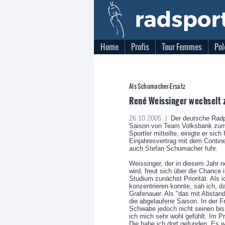
Home
Profis
Tour Femmes
Pol
Als Schumacher-Ersatz
René Weissinger wechselt 
26.10.2005 |
Der deutsche Radp
Saison von Team Volksbank zum 
Sportler mitteilte, einigte er sic
Einjahresvertrag mit dem Contin
auch Stefan Schumacher fuhr.
Weissinger, der in diesem Jahr
wird, freut sich über die Chance
Studium zunächst Priorität. Als 
konzentrieren konnte, sah ich, das
Grafenauer. Als "das mit Abstand
die abgelaufene Saison. In der 
Schwabe jedoch nicht seinen bi
ich mich sehr wohl gefühlt. Im Pr
Die habe ich dort gefunden. Es 