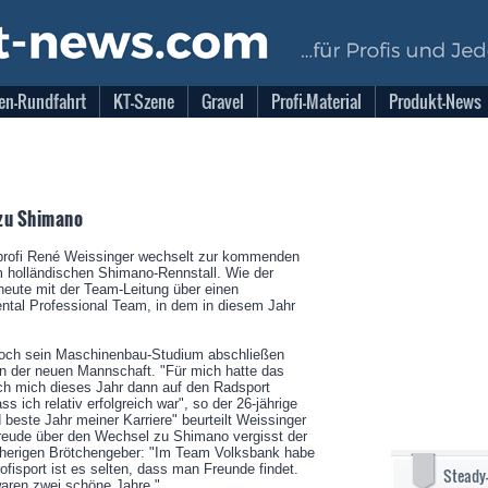
en-Rundfahrt
KT-Szene
Gravel
Profi-Material
Produkt-News
zu Shimano
rofi René Weissinger wechselt zur kommenden
holländischen Shimano-Rennstall. Wie der
h heute mit der Team-Leitung über einen
ental Professional Team, in dem in diesem Jahr
 noch sein Maschinenbau-Studium abschließen
 in der neuen Mannschaft. "Für mich hatte das
ich mich dieses Jahr dann auf den Radsport
s ich relativ erfolgreich war", so der 26-jährige
 beste Jahr meiner Karriere" beurteilt Weissinger
Freude über den Wechsel zu Shimano vergisst der
sherigen Brötchengeber: "Im Team Volksbank habe
ofisport ist es selten, dass man Freunde findet.
Steady
waren zwei schöne Jahre."