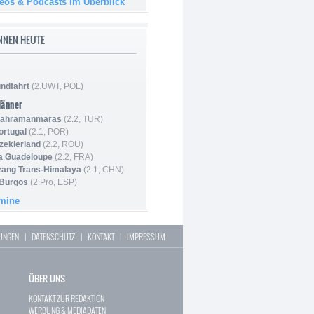
deos & Podcasts im Überblick
NNEN HEUTE
ndfahrt
(2.UWT, POL)
Männer
 Kahramanmaras
(2.2, TUR)
ortugal
(2.1, POR)
Szeklerland
(2.2, ROU)
la Guadeloupe
(2.2, FRA)
zang Trans-Himalaya
(2.1, CHN)
 Burgos
(2.Pro, ESP)
rmine
LUNGEN
|
DATENSCHUTZ
|
KONTAKT
|
IMPRESSUM
ÜBER UNS
KONTAKT ZUR REDAKTION
WERBUNG & MEDIADATEN