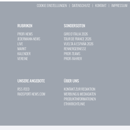
COOKIE EINSTELLUNGEN
|
DATENSCHUTZ
|
KONTAKT
|
IMPRESSUM
RUBRIKEN
SONDERSEITEN
PROFI-NEWS
GIRO D`ITALIA 2026
JEDERMANN-NEWS
TOUR DE FRANCE 2026
LIVE
VUELTA A ESPAÑA 2026
MARKT
RENNERGEBNISSE
KALENDER
PROFI-TEAMS
VEREINE
PROFI-FAHRER
UNSERE ANGEBOTE
ÜBER UNS
RSS-FEED
KONTAKT ZUR REDAKTION
RADSPORT-NEWS.COM
WERBUNG & MEDIADATEN
PRODUKTINFORMATIONEN
ETHIKRICHTLINIE