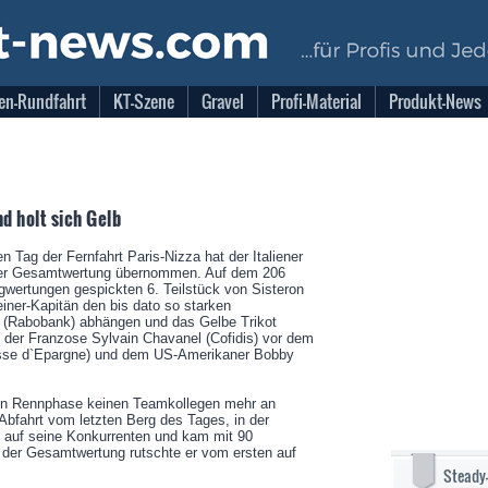
en-Rundfahrt
KT-Szene
Gravel
Profi-Material
Produkt-News
d holt sich Gelb
en Tag der Fernfahrt Paris-Nizza hat der Italiener
 der Gesamtwertung übernommen. Auf dem 206
gwertungen gespickten 6. Teilstück von Sisteron
iner-Kapitän den bis dato so starken
(Rabobank) abhängen und das Gelbe Trikot
der Franzose Sylvain Chavanel (Cofidis) vor dem
isse d`Epargne) und dem US-Amerikaner Bobby
den Rennphase keinen Teamkollegen mehr an
r Abfahrt vom letzten Berg des Tages, in der
eit auf seine Konkurrenten und kam mit 90
 der Gesamtwertung rutschte er vom ersten auf
Steady