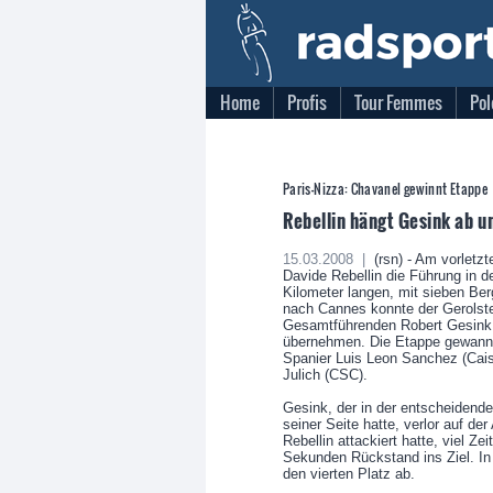
Home
Profis
Tour Femmes
Pol
Paris-Nizza: Chavanel gewinnt Etappe
Rebellin hängt Gesink ab un
15.03.2008 |
(rsn) - Am vorletzt
Davide Rebellin die Führung in
Kilometer langen, mit sieben Ber
nach Cannes konnte der Gerolste
Gesamtführenden Robert Gesink 
übernehmen. Die Etappe gewann 
Spanier Luis Leon Sanchez (Ca
Julich (CSC).
Gesink, der in der entscheiden
seiner Seite hatte, verlor auf de
Rebellin attackiert hatte, viel Z
Sekunden Rückstand ins Ziel. In
den vierten Platz ab.