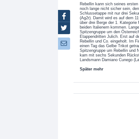
Rebellin kann sich seines ersten
noch lange nicht sicher sein, de
Schlussetappe mit nur drei Sek
Facebook
(Ag2r). Damit wird es auf dem 11
über drei Berge der 1. Kategori
beiden Italienern kommen. Lange
Twitter
Spitzengruppe um den Österreich
Etappendritten Julich. Erst auf 
Rebellin und Co. eingeholt. Im Fi
Newsletter:
einen Tag das Gelbe Trikot getra
Spitzengruppe um Rebellin und No
kam mit sechs Sekunden Rücksta
Landsmann Damiano Cunego (Lam
Später mehr