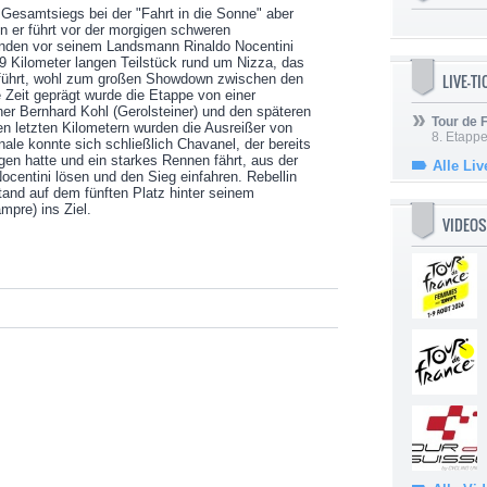
 Gesamtsiegs bei der "Fahrt in die Sonne" aber
nn er führt vor der morgigen schweren
unden vor seinem Landsmann Rinaldo Nocentini
9 Kilometer langen Teilstück rund um Nizza, das
LIVE-T
e führt, wohl zum großen Showdown zwischen den
 Zeit geprägt wurde die Etappe von einer
er Bernhard Kohl (Gerolsteiner) und den späteren
Tour de
den letzten Kilometern wurden die Ausreißer von
8. Etappe
nale konnte sich schließlich Chavanel, der bereits
gen hatte und ein starkes Rennen fährt, aus der
Alle Liv
centini lösen und den Sieg einfahren. Rebellin
nd auf dem fünften Platz hinter seinem
pre) ins Ziel.
VIDEOS