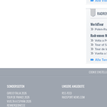
Alle Vi
RADRE
WorldTour
Polen-Ru
Radrennen 
Volta a P
Tour of 
Tour de 
Vuelta a
Alle Te
COOKIE EINSTEL
SONDERSEITEN
UNSERE ANGEBOTE
GIRO D`ITALIA 2026
RSS-FEED
TOUR DE FRANCE 2026
RADSPORT-NEWS.COM
VUELTA A ESPAÑA 2026
RENNERGEBNISSE