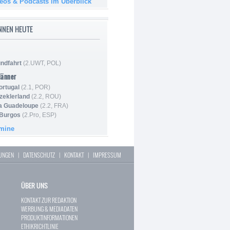
deos & Podcasts im Überblick
NNEN HEUTE
ndfahrt
(2.UWT, POL)
Männer
ortugal
(2.1, POR)
Szeklerland
(2.2, ROU)
la Guadeloupe
(2.2, FRA)
 Burgos
(2.Pro, ESP)
rmine
LUNGEN
|
DATENSCHUTZ
|
KONTAKT
|
IMPRESSUM
ÜBER UNS
KONTAKT ZUR REDAKTION
WERBUNG & MEDIADATEN
PRODUKTINFORMATIONEN
ETHIKRICHTLINIE